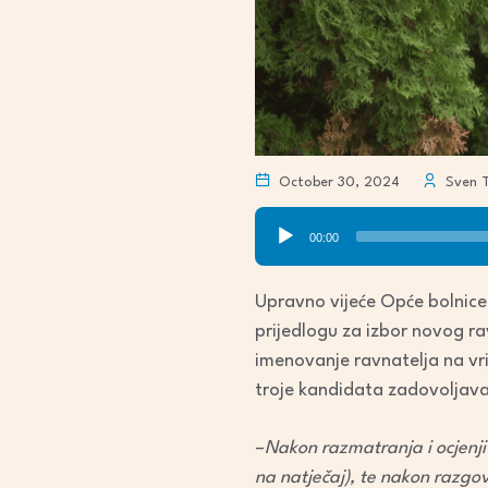
October 30, 2024
Sven T
Audio
00:00
Player
Upravno vijeće Opće bolnice 
prijedlogu za izbor novog rav
imenovanje ravnatelja na vrij
troje kandidata zadovoljava
–
Nakon razmatranja i ocjenjiv
na natječaj), te nakon razgo