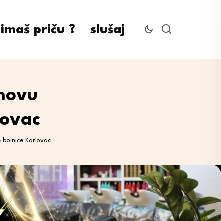
imaš priču ?
slušaj
 novu
lovac
 bolnice Karlovac