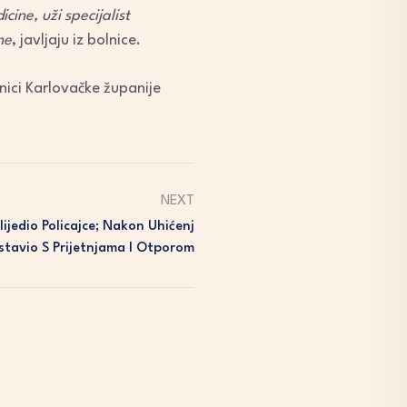
cine, uži specijalist
ne
, javljaju iz bolnice.
nici Karlovačke županije
NEXT
lijedio Policajce; Nakon Uhićenj
stavio S Prijetnjama I Otporom