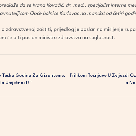
edlaže da se Ivana Kovačić, dr. med., specijalist interne medi
ravnateljicom Opće bolnice Karlovac na mandat od četiri godi
 zdravstvenoj zaštiti, prijedlog je poslan na mišljenje župa
om će biti poslan ministru zdravstva na suglasnost.
ko Teška Godina Za Krizanteme.
Prilikom Tučnjave U Zvijezdi Oz
malo Umjetnost!”
A Na