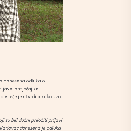
eća donesena odluka o
o javni natječaj za
a vijeće je utvrdilo kako svo
u bili dužni priložiti prijavi
 Karlovac donesena je odluka