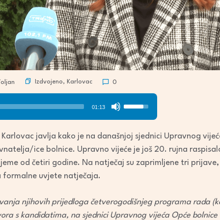
Izdvojeno
,
Karlovac
oljan
0
Use
01:13
Up/Down
Arrow
Karlovac javlja kako je na današnjoj sjednici Upravnog vij
keys
natelja/ice bolnice. Upravno vijeće je još 20. rujna raspisal
to
eme od četiri godine. Na natječaj su zaprimljene tri prijave, 
increase
 formalne uvjete natječaja.
or
decrease
anja njihovih prijedloga četverogodišnjeg programa rada (koji s
volume.
vora s kandidatima, na sjednici Upravnog vijeća Opće bolnice