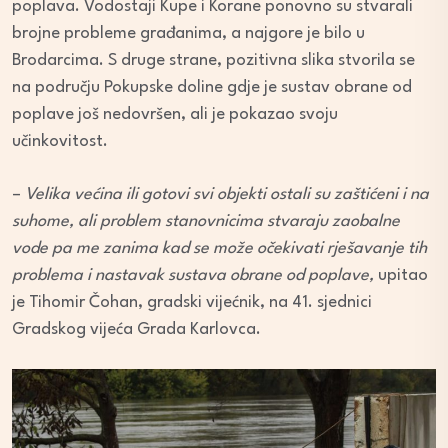
poplava. Vodostaji Kupe i Korane ponovno su stvarali
brojne probleme građanima, a najgore je bilo u
Brodarcima. S druge strane, pozitivna slika stvorila se
na području Pokupske doline gdje je sustav obrane od
poplave još nedovršen, ali je pokazao svoju
učinkovitost.
–
Velika većina ili gotovi svi objekti ostali su zaštićeni i na
suhome, ali problem stanovnicima stvaraju zaobalne
vode pa me zanima kad se može očekivati rješavanje tih
problema i nastavak sustava obrane od poplave,
upitao
je Tihomir Čohan, gradski vijećnik, na 41. sjednici
Gradskog vijeća Grada Karlovca.