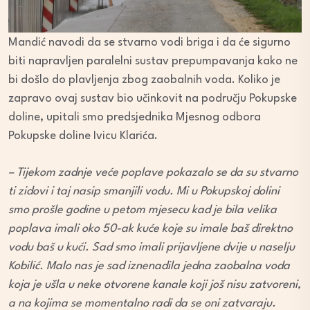
Mandić navodi da se stvarno vodi briga i da će sigurno
biti napravljen paralelni sustav prepumpavanja kako ne
bi došlo do plavljenja zbog zaobalnih voda. Koliko je
zapravo ovaj sustav bio učinkovit na području Pokupske
doline, upitali smo predsjednika Mjesnog odbora
Pokupske doline Ivicu Klarića.
– Tijekom zadnje veće poplave pokazalo se da su stvarno
ti zidovi i taj nasip smanjili vodu. Mi u Pokupskoj dolini
smo prošle godine u petom mjesecu kad je bila velika
poplava imali oko 50-ak kuće koje su imale baš direktno
vodu baš u kući. Sad smo imali prijavljene dvije u naselju
Kobilić. Malo nas je sad iznenadila jedna zaobalna voda
koja je ušla u neke otvorene kanale koji još nisu zatvoreni,
a na kojima se momentalno radi da se oni zatvaraju.