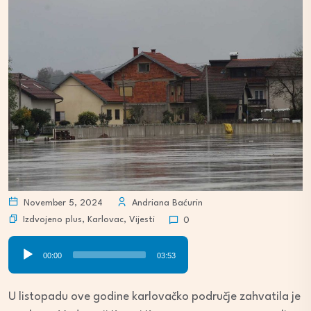
November 5, 2024
Andriana Baćurin
Izdvojeno plus
,
Karlovac
,
Vijesti
0
Audio
00:00
03:53
Player
U listopadu ove godine karlovačko područje zahvatila je