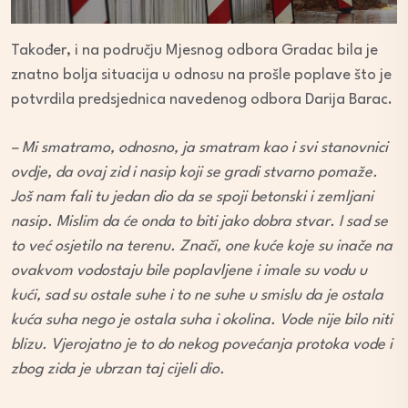
Također, i na području Mjesnog odbora Gradac bila je
znatno bolja situacija u odnosu na prošle poplave što je
potvrdila predsjednica navedenog odbora Darija Barac.
– Mi smatramo, odnosno, ja smatram kao i svi stanovnici
ovdje, da ovaj zid i nasip koji se gradi stvarno pomaže.
Još nam fali tu jedan dio da se spoji betonski i zemljani
nasip. Mislim da će onda to biti jako dobra stvar. I sad se
to već osjetilo na terenu. Znači, one kuće koje su inače na
ovakvom vodostaju bile poplavljene i imale su vodu u
kući, sad su ostale suhe i to ne suhe u smislu da je ostala
kuća suha nego je ostala suha i okolina. Vode nije bilo niti
blizu. Vjerojatno je to do nekog povećanja protoka vode i
zbog zida je ubrzan taj cijeli dio.