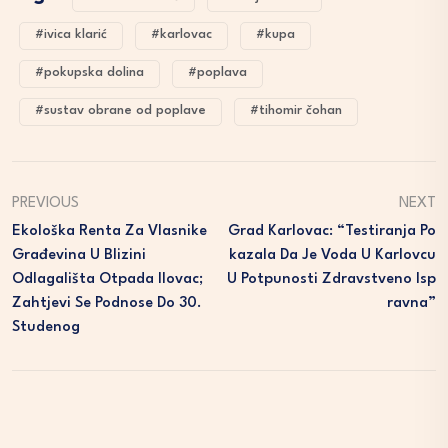
#ivica klarić
#karlovac
#kupa
#pokupska dolina
#poplava
#sustav obrane od poplave
#tihomir čohan
PREVIOUS
NEXT
Ekološka Renta Za Vlasnike
Grad Karlovac: “Testiranja Po
Građevina U Blizini
Kazala Da Je Voda U Karlovcu
Odlagališta Otpada Ilovac;
U Potpunosti Zdravstveno Isp
Zahtjevi Se Podnose Do 30.
Ravna”
Studenog