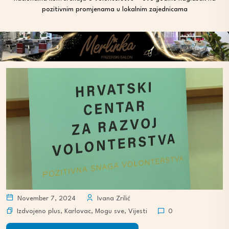
pozitivnim promjenama u lokalnim zajednicama
November 7, 2024
Ivana Zrilić
Izdvojeno plus
,
Karlovac
,
Mogu sve
,
Vijesti
0