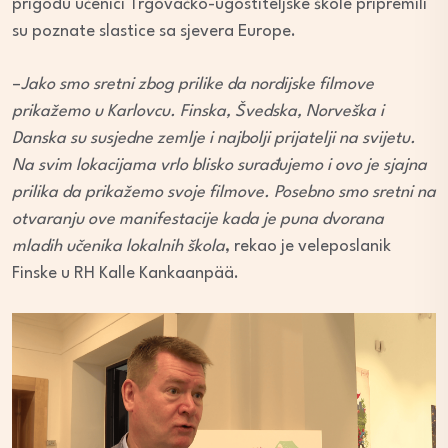
prigodu učenici Trgovačko-ugostiteljske škole pripremili
su poznate slastice sa sjevera Europe.
–
Jako smo sretni zbog prilike da nordijske filmove
prikažemo u Karlovcu. Finska, Švedska, Norveška i
Danska su susjedne zemlje i najbolji prijatelji na svijetu.
Na svim lokacijama vrlo blisko surađujemo i ovo je sjajna
prilika da prikažemo svoje filmove. Posebno smo sretni na
otvaranju ove manifestacije kada je puna dvorana
mladih učenika lokalnih škola
, rekao je veleposlanik
Finske u RH Kalle Kankaanpää.