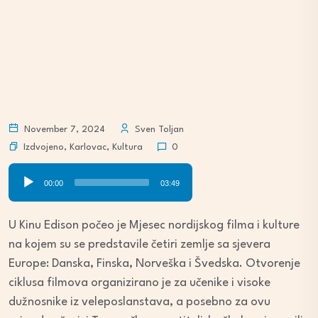
November 7, 2024
Sven Toljan
Izdvojeno
,
Karlovac
,
Kultura
0
Audio
00:00
03:49
Player
U Kinu Edison počeo je Mjesec nordijskog filma i kulture
na kojem su se predstavile četiri zemlje sa sjevera
Europe: Danska, Finska, Norveška i Švedska. Otvorenje
ciklusa filmova organizirano je za učenike i visoke
dužnosnike iz veleposlanstava, a posebno za ovu