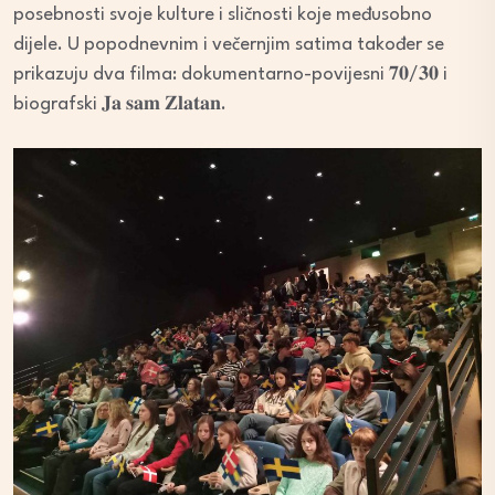
posebnosti svoje kulture i sličnosti koje međusobno
dijele. U popodnevnim i večernjim satima također se
prikazuju dva filma: dokumentarno-povijesni 𝟕𝟎/𝟑𝟎 i
biografski 𝐉𝐚 𝐬𝐚𝐦 𝐙𝐥𝐚𝐭𝐚𝐧.