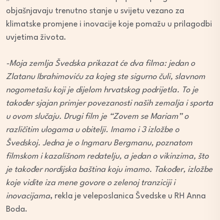
objašnjavaju trenutno stanje u svijetu vezano za
klimatske promjene i inovacije koje pomažu u prilagodbi
uvjetima života.
-Moja zemlja Švedska prikazat će dva filma: jedan o
Zlatanu Ibrahimoviću za kojeg ste sigurno čuli, slavnom
nogometašu koji je dijelom hrvatskog podrijetla. To je
također sjajan primjer povezanosti naših zemalja i sporta
u ovom slučaju. Drugi film je “Zovem se Mariam” o
različitim ulogama u obitelji. Imamo i 3 izložbe o
Švedskoj. Jedna je o Ingmaru Bergmanu, poznatom
filmskom i kazališnom redatelju, a jedan o vikinzima, što
je također nordijska baština koju imamo. Također, izložbe
koje vidite iza mene govore o zelenoj tranziciji i
inovacijama
, rekla je veleposlanica Švedske u RH Anna
Boda.