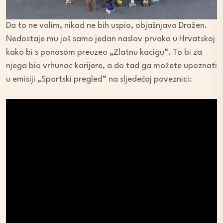
Da to ne volim, nikad ne bih uspio, objašnjava Dražen.
Nedostaje mu još samo jedan naslov prvaka u Hrvatskoj
kako bi s ponosom preuzeo „Zlatnu kacigu“. To bi za
njega bio vrhunac karijere, a do tad ga možete upoznati
u emisiji „Sportski pregled“ na sljedećoj poveznici: