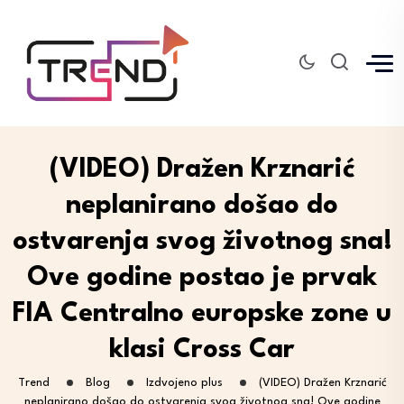
(VIDEO) Dražen Krznarić
neplanirano došao do
ostvarenja svog životnog sna!
Ove godine postao je prvak
FIA Centralno europske zone u
klasi Cross Car
Trend
Blog
Izdvojeno plus
(VIDEO) Dražen Krznarić
neplanirano došao do ostvarenja svog životnog sna! Ove godine