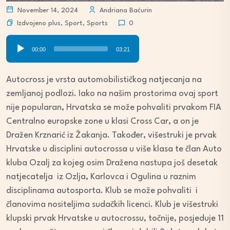
November 14, 2024
Andriana Baćurin
Izdvojeno plus
,
Sport
,
Sports
0
Audio
00:00
03:21
Player
Autocross je vrsta automobilističkog natjecanja na
zemljanoj podlozi. Iako na našim prostorima ovaj sport
nije popularan, Hrvatska se može pohvaliti prvakom FIA
Centralno europske zone u klasi Cross Car, a on je
Dražen Krznarić iz Žakanja. Također, višestruki je prvak
Hrvatske u disciplini autocrossa u više klasa te član Auto
kluba Ozalj za kojeg osim Dražena nastupa još desetak
natjecatelja iz Ozlja, Karlovca i Ogulina u raznim
disciplinama autosporta. Klub se može pohvaliti i
članovima nositeljima sudačkih licenci. Klub je višestruki
klupski prvak Hrvatske u autocrossu, točnije, posjeduje 11