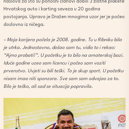
naslova za što su ponosni članovi dobili 3 zlatne plakete
Hrvatskog auto i karting saveza u 20 godina
postojanja. Upravo je Dražen mnogima uzor jer je počeo
doslovno iz ničega.
– Moja karijera počela je 2008. godine. Tu u Ribniku bila
je utrka. Jednostavno, došao sam tu, vidio to i rekao:
“Ajmo probati!”. U početku je to bilo na amaterskoj bazi.
Iduće godine uzeo sam licencu i počeo sam voziti
prvenstvo. Uvjeti su bili teški. To je skup sport. U početku
nisam imao niti sponzora. Sve sam sam odvajao za to.
Bilo je teško, ali sad se situacija popravila.