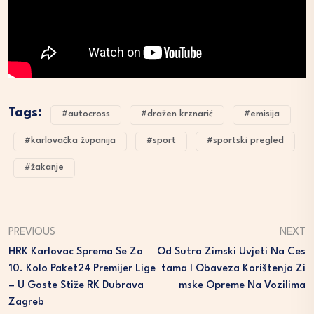
Tags:
#autocross
#dražen krznarić
#emisija
#karlovačka županija
#sport
#sportski pregled
#žakanje
PREVIOUS
NEXT
HRK Karlovac Sprema Se Za
Od Sutra Zimski Uvjeti Na Ces
10. Kolo Paket24 Premijer Lige
Tama I Obaveza Korištenja Zi
– U Goste Stiže RK Dubrava
Mske Opreme Na Vozilima
Zagreb