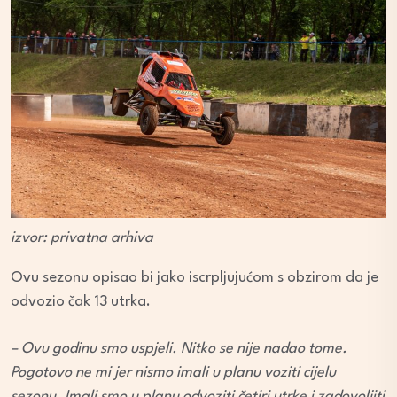
izvor: privatna arhiva
Ovu sezonu opisao bi jako iscrpljujućom s obzirom da je
odvozio čak 13 utrka.
– Ovu godinu smo uspjeli. Nitko se nije nadao tome.
Pogotovo ne mi jer nismo imali u planu voziti cijelu
sezonu. Imali smo u planu odvoziti četiri utrke i zadovoljiti