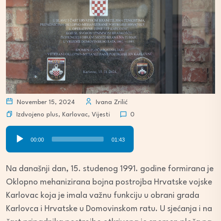
November 15, 2024
Ivana Zrilić
Izdvojeno plus
,
Karlovac
,
Vijesti
0
Audio
00:00
01:43
Player
Na današnji dan, 15. studenog 1991. godine formirana je
Oklopno mehanizirana bojna postrojba Hrvatske vojske
Karlovac koja je imala važnu funkciju u obrani grada
Karlovca i Hrvatske u Domovinskom ratu. U sjećanja i na