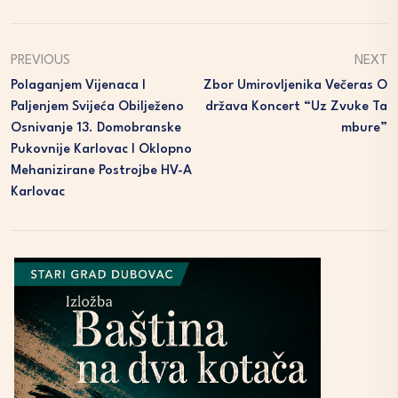
PREVIOUS
NEXT
Polaganjem Vijenaca I
Zbor Umirovljenika Večeras O
Paljenjem Svijeća Obilježeno
Država Koncert “Uz Zvuke Ta
Osnivanje 13. Domobranske
Mbure”
Pukovnije Karlovac I Oklopno
Mehanizirane Postrojbe HV-A
Karlovac