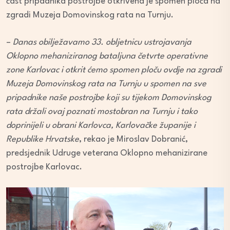
čast pripadnika postrojbe otkrivena je spomen ploča na
zgradi Muzeja Domovinskog rata na Turnju.
–
Danas obilježavamo 33. obljetnicu ustrojavanja
Oklopno mehaniziranog bataljuna četvrte operativne
zone Karlovac i otkrit ćemo spomen ploču ovdje na zgradi
Muzeja Domovinskog rata na Turnju u spomen na sve
pripadnike naše postrojbe koji su tijekom Domovinskog
rata držali ovaj poznati mostobran na Turnju i tako
doprinijeli u obrani Karlovca, Karlovačke županije i
Republike Hrvatske
, rekao je Miroslav Dobranić,
predsjednik Udruge veterana Oklopno mehanizirane
postrojbe Karlovac.