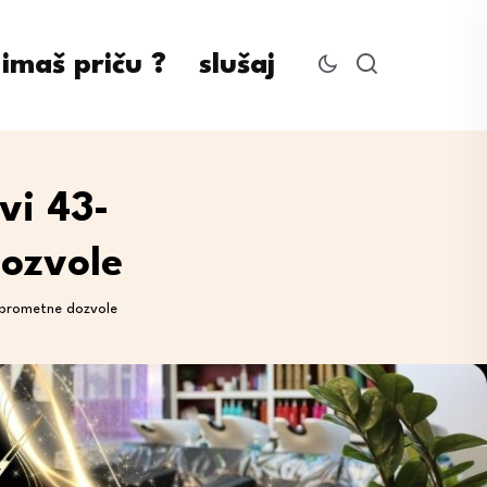
imaš priču ?
slušaj
vi 43-
dozvole
z prometne dozvole