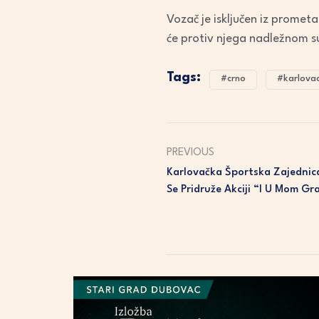
Vozač je isključen iz promet
će protiv njega nadležnom su
Tags:
#crno
#karlova
PREVIOUS
Karlovačka Športska Zajednic
Se Pridruže Akciji “I U Mom Gr