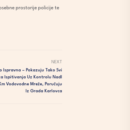
sebne prostorije policije te
NEXT
o Ispravna – Pokazuju Tako Svi
ta Ispitivanja Uz Kontrolu Nadl
50 Km Vodovodne Mreže, Poručuju
Iz Grada Karlovca