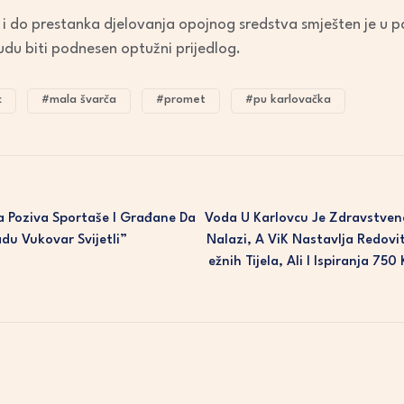
or
a i do prestanka djelovanja opojnog sredstva smješten je u po
decrease
du biti podnesen optužni prijedlog.
volume.
c
#mala švarča
#promet
#pu karlovačka
a Poziva Sportaše I Građane Da
Voda U Karlovcu Je Zdravstven
adu Vukovar Svijetli”
Nalazi, A ViK Nastavlja Redovi
Ežnih Tijela, Ali I Ispiranja 7