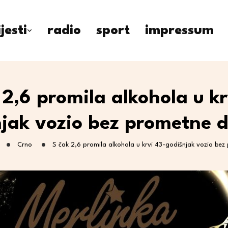
ijesti
radio
sport
impressum
 2,6 promila alkohola u kr
jak vozio bez prometne 
Crno
S čak 2,6 promila alkohola u krvi 43-godišnjak vozio be