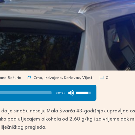
Crno
,
Izdvojeno
,
Karlovac
,
Vijesti
ana Baćurin
0
Use
00:33
Up/Down
Arrow
rdili da je sinoć u naselju Mala Švarča 43-godišnjak upravlja
keys
naka pod utjecajem alkohola od 2,60 g/kg i za vrijeme dok 
to
iječničkog pregleda.
increase