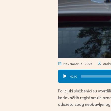
November 16, 2024
Andri
Audio
00:00
Player
Policijski službenici su utv
karlovačkih registarskih oz
oduzeta zbog neobavljenog l