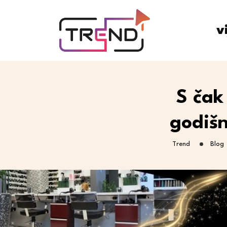
v
S čak
godišn
Trend
Blog