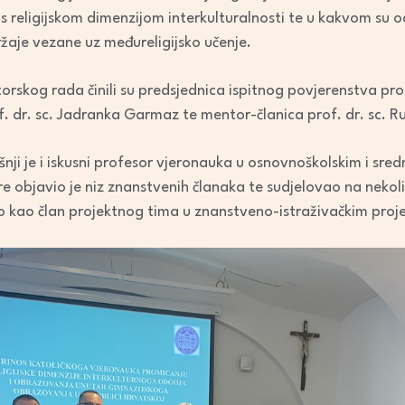
 religijskom dimenzijom interkulturalnosti te u kakvom su o
aje vezane uz međureligijsko učenje.
rskog rada činili su predsjednica ispitnog povjerenstva prof
rof. dr. sc. Jadranka Garmaz te mentor-članica prof. dr. sc. 
i je i iskusni profesor vjeronauka u osnovnoškolskim i sredn
re objavio je niz znanstvenih članaka te sudjelovao na nekol
o kao član projektnog tima u znanstveno-istraživačkim pro