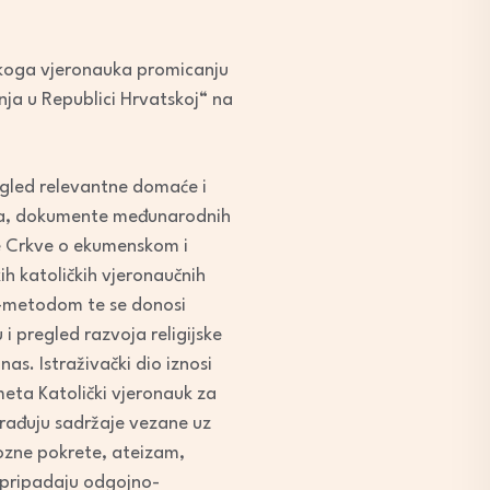
ičkoga vjeronauka promicanju
ja u Republici Hrvatskoj“ na
pregled relevantne domaće i
anja, dokumente međunarodnih
e Crkve o ekumenskom i
ih katoličkih vjeronaučnih
sk-metodom te se donosi
pregled razvoja religijske
as. Istraživački dio iznosi
meta Katolički vjeronauk za
brađuju sadržaje vezane uz
igiozne pokrete, ateizam,
 pripadaju odgojno-