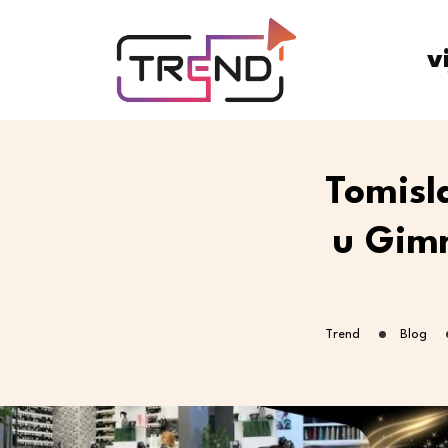
v
Tomisl
u Gimn
Trend
Blog