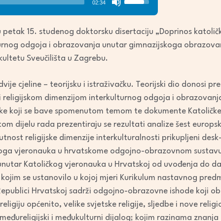
02:34
Up/Down
Arrow
u petak 15. studenog doktorsku disertaciju „Doprinos katol
keys
lturnog odgoja i obrazovanja unutar gimnazijskoga obrazovan
to
ltetu Sveučilišta u Zagrebu.
increase
or
dvije cjeline – teorijsku i istraživačku. Teorijski dio donosi 
decrease
avi religijskom dimenzijom interkulturnog odgoja i obrazov
volume.
atske koji se bave spomenutom temom te dokumente Katoličk
om dijelu rada prezentiraju se rezultati analize šest europsk
utnost religijske dimenzije interkulturalnosti prikupljeni de
oga vjeronauka u hrvatskome odgojno-obrazovnom sustavu i 
 unutar Katoličkog vjeronauka u Hrvatskoj od uvođenja do dan
a kojim se ustanovilo u kojoj mjeri Kurikulum nastavnog pred
Republici Hrvatskoj sadrži odgojno-obrazovne ishode koji o
 religiju općenito, velike svjetske religije, sljedbe i nove rel
eđureligijski i međukulturni dijalog; kojim razinama znanja