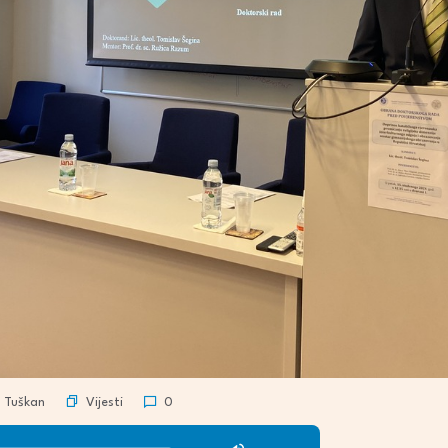
Vijesti
 Tuškan
0
Use