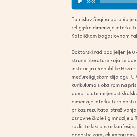
00:00
Player
Tomislav Šegina obranio je 
religijske dimenzije interku
Katoličkom bogoslovnom faku
Doktorski rad podijeljen je u 
strane literature koja se b
institucija i Republike Hrv
međureligijskom dijalogu. U t
kurikuluma s obzirom na pris
govor o utemeljenost školsk
dimenzije interkulturalnosti
prikaz rezultata istraživanj
osnovne škole i gimnazije u 
različite kršćanske konfesije,
agnosticizam, ekumenizam, m