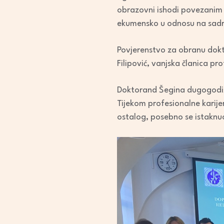
obrazovni ishodi povezanim s
ekumensko u odnosu na sadrž
Povjerenstvo za obranu dokto
Filipović, vanjska članica p
Doktorand Šegina dugogodišnj
Tijekom profesionalne karije
ostalog, posebno se istaknu