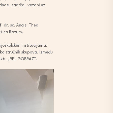
dnosu sadržaji vezani uz
. dr. sc. Ana s. Thea
Ružica Razum.
joškolskim institucijama.
iko stručnih skupova. Između
jektu „RELIGOBRAZ“.