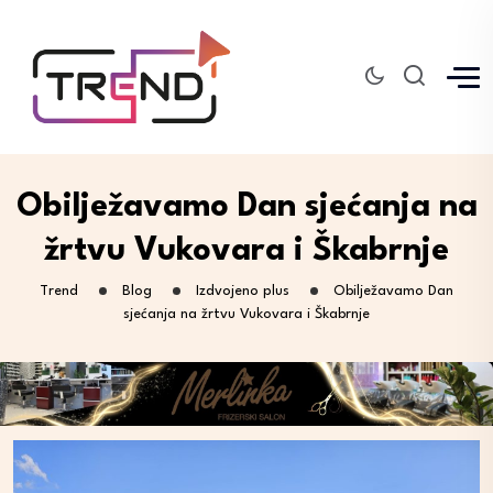
Obilježavamo Dan sjećanja na
žrtvu Vukovara i Škabrnje
Trend
Blog
Izdvojeno plus
Obilježavamo Dan
sjećanja na žrtvu Vukovara i Škabrnje