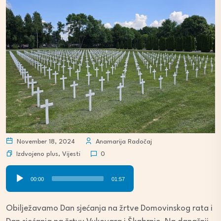
November 18, 2024
Anamarija Radočaj
Izdvojeno plus
,
Vijesti
0
Audio
00:00
01:57
Player
Obilježavamo Dan sjećanja na žrtve Domovinskog rata i