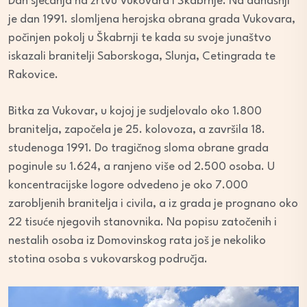
Dan sjećanja na žrtvu Vukovara i Škabrnje. Na današnji
je dan 1991. slomljena herojska obrana grada Vukovara,
počinjen pokolj u Škabrnji te kada su svoje junaštvo
iskazali branitelji Saborskoga, Slunja, Cetingrada te
Rakovice.
Bitka za Vukovar, u kojoj je sudjelovalo oko 1.800
branitelja, započela je 25. kolovoza, a završila 18.
studenoga 1991. Do tragičnog sloma obrane grada
poginule su 1.624, a ranjeno više od 2.500 osoba. U
koncentracijske logore odvedeno je oko 7.000
zarobljenih branitelja i civila, a iz grada je prognano oko
22 tisuće njegovih stanovnika. Na popisu zatočenih i
nestalih osoba iz Domovinskog rata još je nekoliko
stotina osoba s vukovarskog područja.