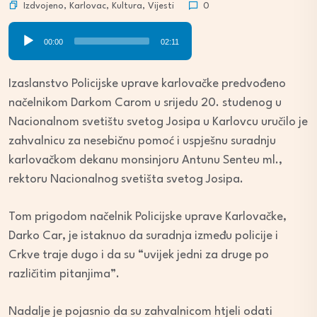
Izdvojeno
,
Karlovac
,
Kultura
,
Vijesti
0
Audio
00:00
02:11
Player
Izaslanstvo Policijske uprave karlovačke predvođeno
načelnikom Darkom Carom u srijedu 20. studenog u
Nacionalnom svetištu svetog Josipa u Karlovcu uručilo je
zahvalnicu za nesebičnu pomoć i uspješnu suradnju
karlovačkom dekanu monsinjoru Antunu Senteu ml.,
rektoru Nacionalnog svetišta svetog Josipa.
Tom prigodom načelnik Policijske uprave Karlovačke,
Darko Car, je istaknuo da suradnja između policije i
Crkve traje dugo i da su “uvijek jedni za druge po
različitim pitanjima”.
Nadalje je pojasnio da su zahvalnicom htjeli odati