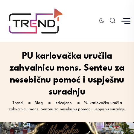
PU karlovačka uručila
zahvalnicu mons. Senteu za
nesebičnu pomoć i uspješnu
suradnju
Trend
Blog
Izdvojeno
PU karlovačka uručila
zahvalnicu mons. Senteu za nesebičnu pomoć i uspješnu suradnju