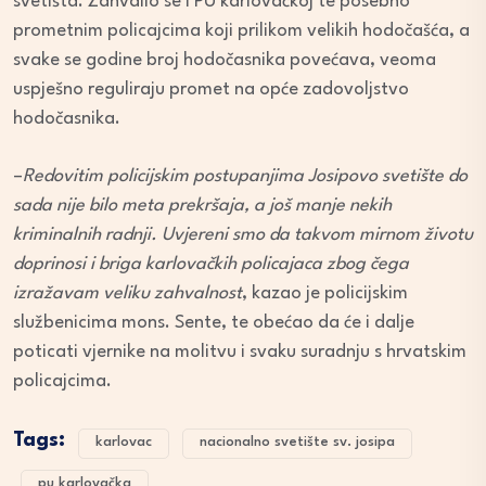
svetišta. Zahvalio se i PU karlovačkoj te posebno
prometnim policajcima koji prilikom velikih hodočašća, a
svake se godine broj hodočasnika povećava, veoma
uspješno reguliraju promet na opće zadovoljstvo
hodočasnika.
–
Redovitim policijskim postupanjima Josipovo svetište do
sada nije bilo meta prekršaja, a još manje nekih
kriminalnih radnji. Uvjereni smo da takvom mirnom životu
doprinosi i briga karlovačkih policajaca zbog čega
izražavam veliku zahvalnost
, kazao je policijskim
službenicima mons. Sente, te obećao da će i dalje
poticati vjernike na molitvu i svaku suradnju s hrvatskim
policajcima.
Tags:
karlovac
nacionalno svetište sv. josipa
pu karlovačka