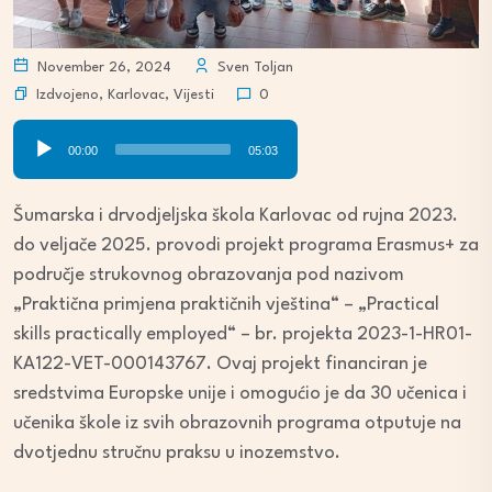
November 26, 2024
Sven Toljan
Izdvojeno
,
Karlovac
,
Vijesti
0
Audio
00:00
05:03
Player
Šumarska i drvodjeljska škola Karlovac od rujna 2023.
do veljače 2025. provodi projekt programa Erasmus+ za
područje strukovnog obrazovanja pod nazivom
„Praktična primjena praktičnih vještina“ – „Practical
skills practically employed“ – br. projekta 2023-1-HR01-
KA122-VET-000143767. Ovaj projekt financiran je
sredstvima Europske unije i omogućio je da 30 učenica i
učenika škole iz svih obrazovnih programa otputuje na
dvotjednu stručnu praksu u inozemstvo.