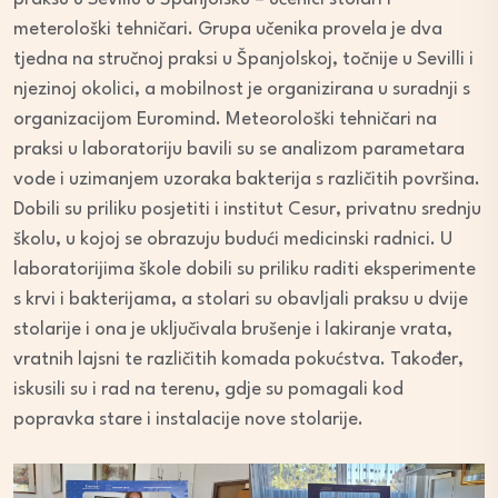
meterološki tehničari. Grupa učenika provela je dva
tjedna na stručnoj praksi u Španjolskoj, točnije u Sevilli i
njezinoj okolici, a mobilnost je organizirana u suradnji s
organizacijom Euromind. Meteorološki tehničari na
praksi u laboratoriju bavili su se analizom parametara
vode i uzimanjem uzoraka bakterija s različitih površina.
Dobili su priliku posjetiti i institut Cesur, privatnu srednju
školu, u kojoj se obrazuju budući medicinski radnici. U
laboratorijima škole dobili su priliku raditi eksperimente
s krvi i bakterijama, a stolari su obavljali praksu u dvije
stolarije i ona je uključivala brušenje i lakiranje vrata,
vratnih lajsni te različitih komada pokućstva. Također,
iskusili su i rad na terenu, gdje su pomagali kod
popravka stare i instalacije nove stolarije.