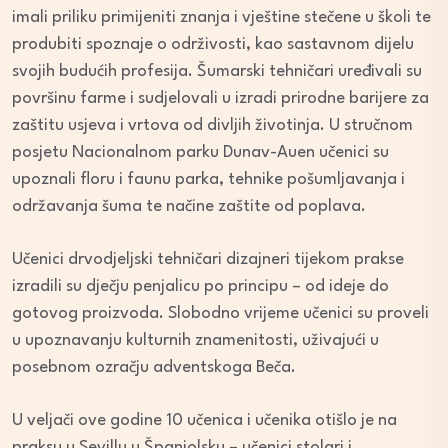
imali priliku primijeniti znanja i vještine stečene u školi te
produbiti spoznaje o održivosti, kao sastavnom dijelu
svojih budućih profesija. Šumarski tehničari uređivali su
površinu farme i sudjelovali u izradi prirodne barijere za
zaštitu usjeva i vrtova od divljih životinja. U stručnom
posjetu Nacionalnom parku Dunav-Auen učenici su
upoznali floru i faunu parka, tehnike pošumljavanja i
održavanja šuma te načine zaštite od poplava.
Učenici drvodjeljski tehničari dizajneri tijekom prakse
izradili su dječju penjalicu po principu – od ideje do
gotovog proizvoda. Slobodno vrijeme učenici su proveli
u upoznavanju kulturnih znamenitosti, uživajući u
posebnom ozračju adventskoga Beča.
U veljači ove godine 10 učenica i učenika otišlo je na
praksu u Sevillu u Španjolsku – učenici stolari i