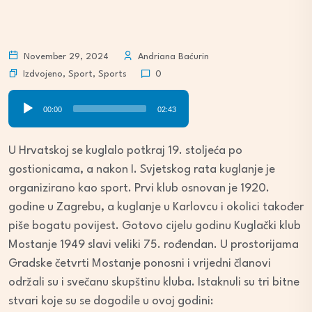
November 29, 2024
Andriana Baćurin
Izdvojeno
,
Sport
,
Sports
0
Audio
00:00
02:43
Player
U Hrvatskoj se kuglalo potkraj 19. stoljeća po
gostionicama, a nakon I. Svjetskog rata kuglanje je
organizirano kao sport. Prvi klub osnovan je 1920.
godine u Zagrebu, a kuglanje u Karlovcu i okolici također
piše bogatu povijest. Gotovo cijelu godinu Kuglački klub
Mostanje 1949 slavi veliki 75. rođendan. U prostorijama
Gradske četvrti Mostanje ponosni i vrijedni članovi
održali su i svečanu skupštinu kluba. Istaknuli su tri bitne
stvari koje su se dogodile u ovoj godini: