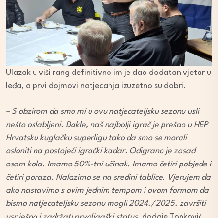
Ulazak u viši rang definitivno im je dao dodatan vjetar u
leđa, a prvi dojmovi natjecanja izuzetno su dobri.
– S obzirom da smo mi u ovu natjecateljsku sezonu ušli
nešto oslabljeni. Dakle, naš najbolji igrač je prešao u HEP
Hrvatsku kuglačku superligu tako da smo se morali
osloniti na postojeći igrački kadar. Odigrano je zasad
osam kola. Imamo 50%-tni učinak. Imamo četiri pobjede i
četiri poraza. Nalazimo se na sredini tablice. Vjerujem da
ako nastavimo s ovim jednim tempom i ovom formom da
bismo natjecateljsku sezonu mogli 2024./2025. završiti
uspješno i zadržati prvoligaški status
, dodaje Tonković.