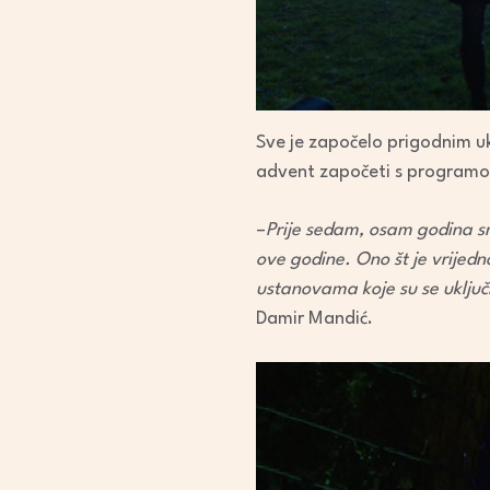
Sve je započelo prigodnim u
advent započeti s programom
–
Prije sedam, osam godina sm
ove godine. Ono št je vrijedn
ustanovama koje su se uključi
Damir Mandić.