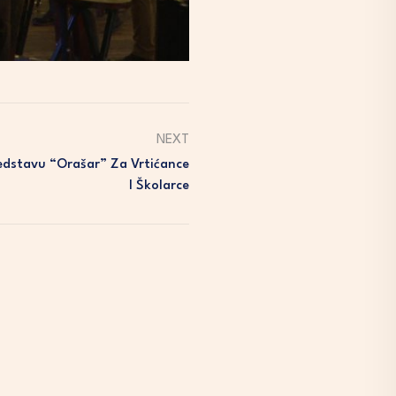
NEXT
Predstavu “Orašar” Za Vrtićance
I Školarce