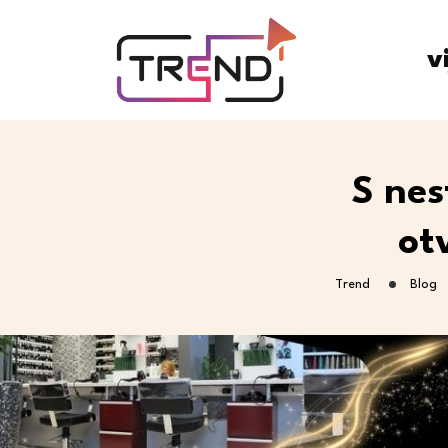
v
S nes
ot
Trend
Blog