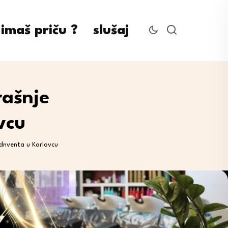
imaš priču ?
slušaj
rašnje
vcu
Adnventa u Karlovcu