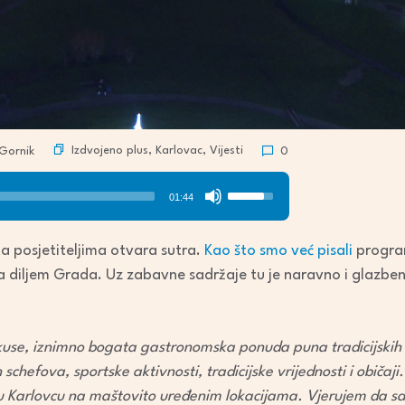
Izdvojeno plus
,
Karlovac
,
Vijesti
Gornik
0
Use
01:44
Up/Down
Arrow
a posjetiteljima otvara sutra.
Kao što smo već pisali
program
keys
a diljem Grada. Uz zabavne sadržaje tu je naravno i glazbe
to
increase
or
se, iznimno bogata gastronomska ponuda puna tradicijskih ok
decrease
schefova, sportske aktivnosti, tradicijske vrijednosti i običaj
volume.
u Karlovcu na maštovito uređenim lokacijama. Vjerujem da sa