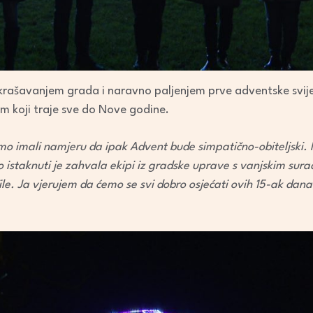
krašavanjem grada i naravno paljenjem prve adventske svijeć
 koji traje sve do Nove godine.
o imali namjeru da ipak Advent bude simpatično-obiteljski. Mi
o istaknuti je zahvala ekipi iz gradske uprave s vanjskim surad
le. Ja vjerujem da ćemo se svi dobro osjećati ovih 15-ak dan