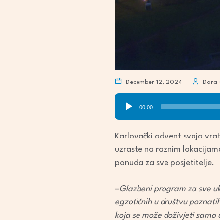
December 12, 2024
Dora 
Audio
00:00
Player
Karlovački advent svoja vrat
uzraste na raznim lokacijam
ponuda za sve posjetitelje.
–
Glazbeni program za sve uku
egzotičnih u društvu poznatih 
koja se može doživjeti samo 