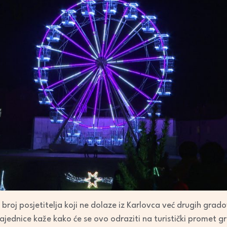
 broj posjetitelja koji ne dolaze iz Karlovca već drugih grado
zajednice kaže kako će se ovo odraziti na turistički promet g