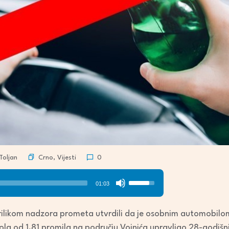
Crno
,
Vijesti
Toljan
0
Use
01:03
Up/Down
Arrow
er prilikom nadzora prometa utvrdili da je osobnim automobilo
keys
la od 1,81 promila na području Vojnića upravljao 28-godišnj