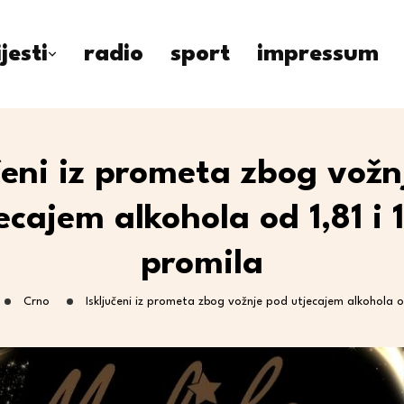
ijesti
radio
sport
impressum
učeni iz prometa zbog vožn
ecajem alkohola od 1,81 i 
promila
Crno
Isključeni iz prometa zbog vožnje pod utjecajem alkohola od