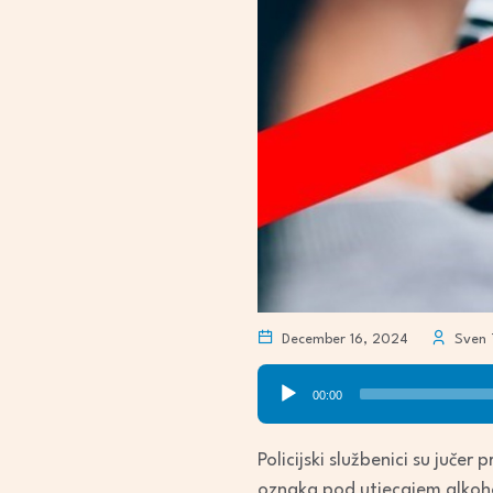
December 16, 2024
Sven 
Audio
00:00
Player
Policijski službenici su juč
oznaka pod utjecajem alkoho