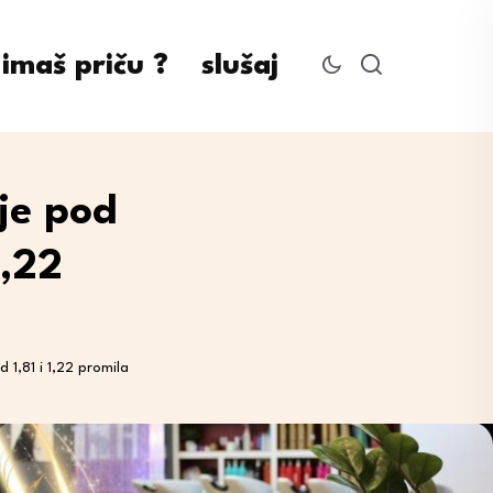
imaš priču ?
slušaj
je pod
1,22
 1,81 i 1,22 promila