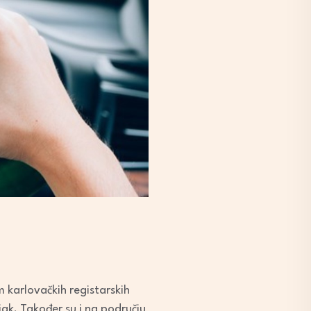
m karlovačkih registarskih
ak. Također su i na području