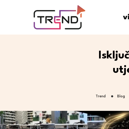
v
Isklj
utj
Trend
Blog