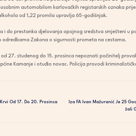
to
a osobnim automobilom karlovačkih registarskih oznaka prije
increase
alkohola od 1,22 promila upravlja 65-godišnjak.
or
decrease
eta i do prestanka djelovanja opojnog sredstva smješteni u po
volume.
dno odredbama Zakona o sigurnosti prometa na cestama.
od 27. studenog do 15. prosinca nepoznati počinitelj provali
ćine Kamanje i otuđio novac. Policija provodi kriminalističko
Krvi Od 17. Do 20. Prosinca
Iza FA Ivan Mažuranić Je 25 God
Žali 