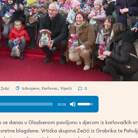
Izdvojeno
,
Karlovac
,
Vijesti
Zrilić
0
Use
00:58
Up/Down
Arrow
se danas u Glazbenom paviljonu s djecom iz karlovačkih vrti
keys
sretne blagdane. Vrtićka skupina Zečići iz Grabrika te Pahulj
to