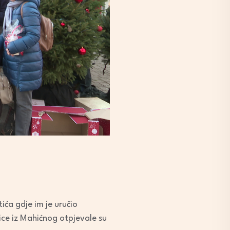
ća gdje im je uručio
ice iz Mahićnog otpjevale su