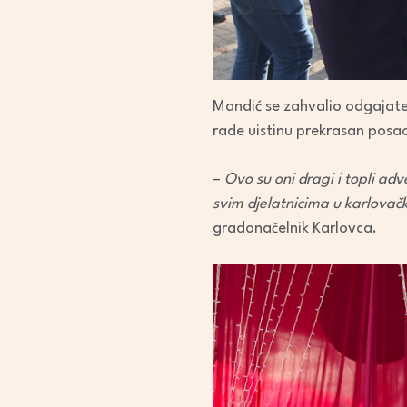
Mandić se zahvalio odgajatel
rade uistinu prekrasan posa
–
Ovo su oni dragi i topli ad
svim djelatnicima u karlovač
gradonačelnik Karlovca.