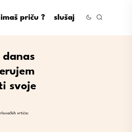
imaš priču ?
slušaj
e danas
jerujem
ti svoje
lovačkih vrtića: