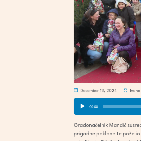
December 18, 2024
Ivana 
Audio
00:00
Player
Gradonačelnik Mandić susreo 
prigodne poklone te poželio 