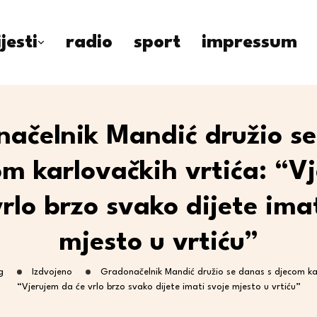
ijesti
radio
sport
impressum
ačelnik Mandić družio s
om karlovačkih vrtića: “V
rlo brzo svako dijete ima
mjesto u vrtiću”
g
Izdvojeno
Gradonačelnik Mandić družio se danas s djecom kar
“Vjerujem da će vrlo brzo svako dijete imati svoje mjesto u vrtiću”