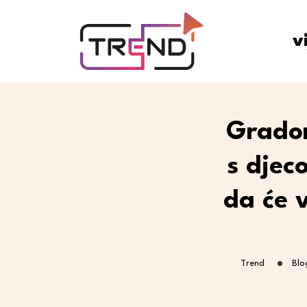
v
Gradon
s djec
da će v
Trend
Blo