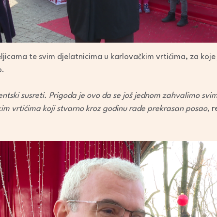
jicama te svim djelatnicima u karlovačkim vrtićima, za koje
o.
ventski susreti. Prigoda je ovo da se još jednom zahvalimo svi
kim vrtićima koji stvarno kroz godinu rade prekrasan posao,
r