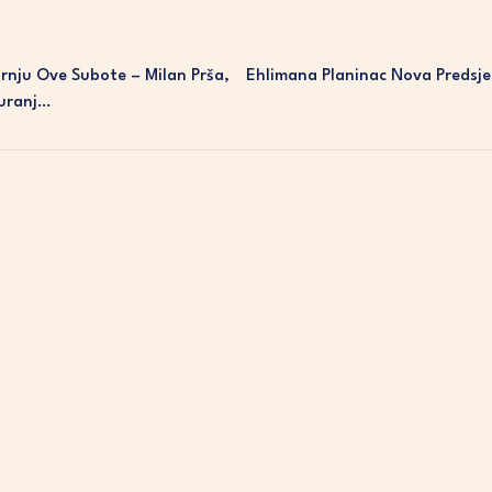
nju Ove Subote – Milan Prša,
Ehlimana Planinac Nova Predsje
Turanj…