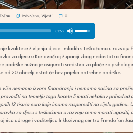
Izdvojeno
,
Vijesti
Toljan
0
Use
01:56
Up/Down
Arrow
anje kvalitete življenja djece i mladih s teškoćama u razvoj
keys
vka za djecu u Karlovačkoj županiji zbog nedostatka financ
to
e podrške nužno je osigurati sredstva za plaće za psihologin
increase
še od 20 obitelji ostat će bez prijeko potrebne podrške.
or
decrease
ne više nemamo izvore financiranja i nemamo načina za preži
volume.
 provoditi na temelju toga hoćete li imati nekakav prihod od do
nih 12 tisuća eura koje imamo rasporediti na cijelu godinu. U
oravka za djecu s teškoćama u razvoju ćemo morati ugasiti, a 
 tajnica udruge i voditeljica Inkluzivnog centra Frendofon Ja