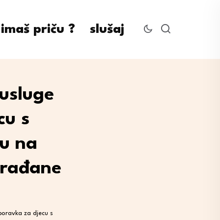
imaš priču ?
slušaj
 usluge
cu s
ju na
građane
boravka za djecu s