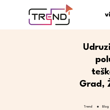
v
Udruzi
pol
tešk
Grad, 
Trend
Blog