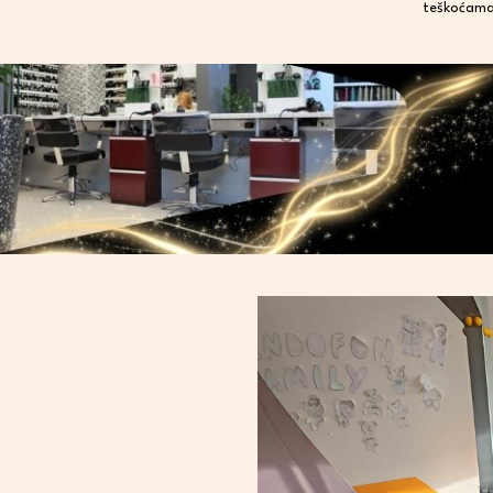
teškoćama 