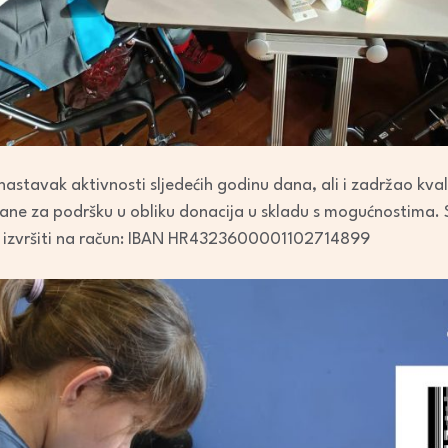
astavak aktivnosti sljedećih godinu dana, ali i zadržao kvali
đane za podršku u obliku donacija u skladu s mogućnostima. 
 izvršiti na račun: IBAN HR4323600001102714899