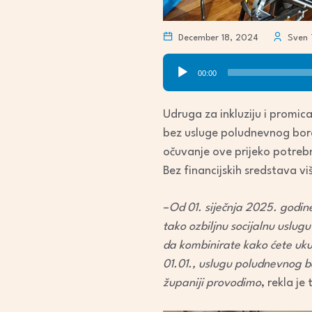
December 18, 2024
Sven 
Audio
00:00
Player
Udruga za inkluziju i promic
bez usluge poludnevnog bora
očuvanje ove prijeko potrebn
Bez financijskih sredstava vi
–
Od 01. siječnja 2025. godi
tako ozbiljnu socijalnu uslugu
da kombinirate kako ćete ukup
01.01., uslugu poludnevnog b
županiji provodimo
, rekla je