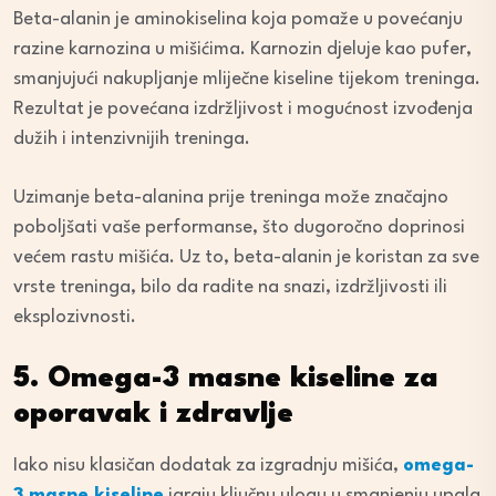
Beta-alanin je aminokiselina koja pomaže u povećanju
razine karnozina u mišićima. Karnozin djeluje kao pufer,
smanjujući nakupljanje mliječne kiseline tijekom treninga.
Rezultat je povećana izdržljivost i mogućnost izvođenja
dužih i intenzivnijih treninga.
Uzimanje beta-alanina prije treninga može značajno
poboljšati vaše performanse, što dugoročno doprinosi
većem rastu mišića. Uz to, beta-alanin je koristan za sve
vrste treninga, bilo da radite na snazi, izdržljivosti ili
eksplozivnosti.
5. Omega-3 masne kiseline za
oporavak i zdravlje
Iako nisu klasičan dodatak za izgradnju mišića,
omega-
3 masne kiseline
igraju ključnu ulogu u smanjenju upala