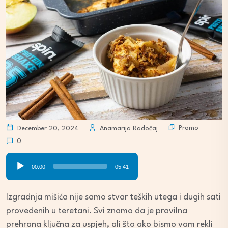
Promo
December 20, 2024
Anamarija Radočaj
0
Audio
00:00
05:41
Player
Izgradnja mišića nije samo stvar teških utega i dugih sati
provedenih u teretani. Svi znamo da je pravilna
prehrana ključna za uspjeh, ali što ako bismo vam rekli