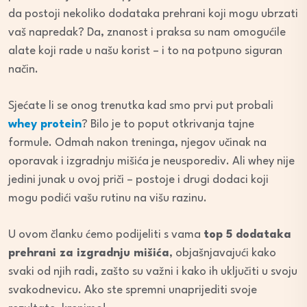
da postoji nekoliko dodataka prehrani koji mogu ubrzati
vaš napredak? Da, znanost i praksa su nam omogućile
alate koji rade u našu korist – i to na potpuno siguran
način.
Sjećate li se onog trenutka kad smo prvi put probali
whey protein
? Bilo je to poput otkrivanja tajne
formule. Odmah nakon treninga, njegov učinak na
oporavak i izgradnju mišića je neusporediv. Ali whey nije
jedini junak u ovoj priči – postoje i drugi dodaci koji
mogu podići vašu rutinu na višu razinu.
U ovom članku ćemo podijeliti s vama
top 5 dodataka
prehrani za izgradnju mišića
, objašnjavajući kako
svaki od njih radi, zašto su važni i kako ih uključiti u svoju
svakodnevicu. Ako ste spremni unaprijediti svoje