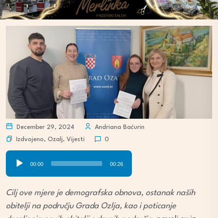
December 29, 2024
Andriana Baćurin
Izdvojeno
,
Ozalj
,
Vijesti
0
Audio
00:00
00:26
Player
Cilj ove mjere je demografska obnova, ostanak naših
obitelji na području Grada Ozlja, kao i poticanje