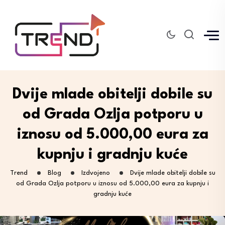
Dvije mlade obitelji dobile su
od Grada Ozlja potporu u
iznosu od 5.000,00 eura za
kupnju i gradnju kuće
Trend
Blog
Izdvojeno
Dvije mlade obitelji dobile su
od Grada Ozlja potporu u iznosu od 5.000,00 eura za kupnju i
gradnju kuće