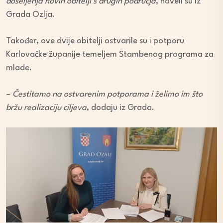
doseljenja novih obitelji s drugih područja
, naveli su iz
Grada Ozlja.
Također, ove dvije obitelji ostvarile su i potporu
Karlovačke županije temeljem Stambenog programa za
mlade.
–
Čestitamo na ostvarenim potporama i želimo im što
bržu realizaciju ciljeva
, dodaju iz Grada.