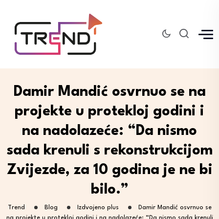
Damir Mandić osvrnuo se na
projekte u protekloj godini i
na nadolazeće: “Da nismo
sada krenuli s rekonstrukcijom
Zvijezde, za 10 godina je ne bi
bilo.”
Trend
Blog
Izdvojeno plus
Damir Mandić osvrnuo se
na projekte u protekloj godini i na nadolazeće: “Da nismo sada krenuli