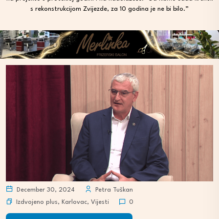
s rekonstrukcijom Zvijezde, za 10 godina je ne bi bilo.”
December 30, 2024
Petra Tuškan
Izdvojeno plus
,
Karlovac
,
Vijesti
0