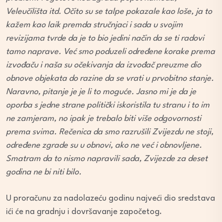
Veleučilišta itd. Očito su se talpe pokazale kao loše, ja to
kažem kao laik premda stručnjaci i sada u svojim
revizijama tvrde da je to bio jedini način da se ti radovi
tamo naprave. Već smo poduzeli određene korake prema
izvođaču i naša su očekivanja da izvođač preuzme dio
obnove objekata do razine da se vrati u prvobitno stanje.
Naravno, pitanje je je li to moguće. Jasno mi je da je
oporba s jedne strane politički iskoristila tu stranu i to im
ne zamjeram, no ipak je trebalo biti više odgovornosti
prema svima. Rečenica da smo razrušili Zvijezdu ne stoji,
određene zgrade su u obnovi, ako ne već i obnovljene.
Smatram da to nismo napravili sada, Zvijezde za deset
godina ne bi niti bilo.
U proračunu za nadolazeću godinu najveći dio sredstava
ići će na gradnju i dovršavanje započetog.