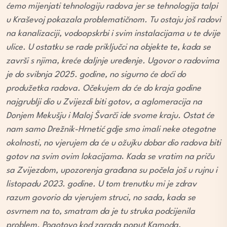
ćemo mijenjati tehnologiju radova jer se tehnologija talpi
u Kraševoj pokazala problematičnom. Tu ostaju još radovi
na kanalizaciji, vodoopskrbi i svim instalacijama u te dvije
ulice. U ostatku se rade priključci na objekte te, kada se
završi s njima, kreće daljnje uređenje. Ugovor o radovima
je do svibnja 2025. godine, no sigurno će doći do
produžetka radova. Očekujem da će do kraja godine
najgrublji dio u Zvijezdi biti gotov, a aglomeracija na
Donjem Mekušju i Maloj Švarči ide svome kraju. Ostat će
nam samo Drežnik-Hrnetić gdje smo imali neke otegotne
okolnosti, no vjerujem da će u ožujku dobar dio radova biti
gotov na svim ovim lokacijama
.
Kada se vratim na priču
sa Zvijezdom, upozorenja građana su počela još u rujnu i
listopadu 2023. godine. U tom trenutku mi je zdrav
razum govorio da vjerujem struci, no sada, kada se
osvrnem na to, smatram da je tu struka podcijenila
problem. Pogotovo kod zgrada poput Kamoda,