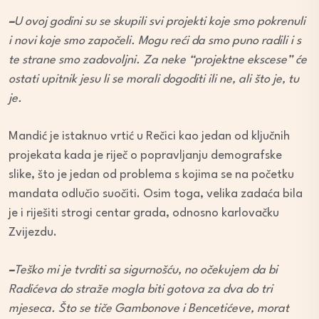
–
U ovoj godini su se skupili svi projekti koje smo pokrenuli
i novi koje smo započeli. Mogu reći da smo puno radili i s
te strane smo zadovoljni. Za neke “projektne ekscese” će
ostati upitnik jesu li se morali dogoditi ili ne, ali što je, tu
je.
Mandić je istaknuo vrtić u Rečici kao jedan od ključnih
projekata kada je riječ o popravljanju demografske
slike, što je jedan od problema s kojima se na početku
mandata odlučio suočiti. Osim toga, velika zadaća bila
je i riješiti strogi centar grada, odnosno karlovačku
Zvijezdu.
–
Teško mi je tvrditi sa sigurnošću, no očekujem da bi
Radićeva do straže mogla biti gotova za dva do tri
mjeseca. Što se tiče Gambonove i Bencetićeve, morat