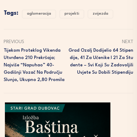
Tags:
aglomeracija
projekti
zvijezda
PREVIOUS
NEXT
Tijekom Proteklog Vikenda
Grad Ozalj Dodijelio 64 Stipen
Utvrđeno 210 Prekršaja;
Dije, 41 Za Učenike I 21 Za Stu
Najviše “napuhao” 40-
Dente – Svi Koji Su Zadovoljili
Godišnji Vozač Na Području
Uvjete Su Dobili Stipendiju
Slunja, Ukupno 2,80 Promila