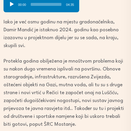
Audio
00:00
04:35
Player
Iako je već osmu godinu na mjestu gradonačelnika,
Damir Mandić je istaknuo 2024. godinu kao posebno
izazovnu u projektnom dijelu jer su se sada, na kraju,
skupili svi.
Protekla godina obilježena je mnoštvom problema koji
su nakon dugo vremena isplivali na površinu. Obnove
starogradnje, infrastrukture, razrušena Zvijezda,
oštećeni objekti na Gazi, mutna voda, ali tu su s druge
strane i novi vrtić u Rečici te započet onaj na Luščiću,
započeti dugoiščekivani nogostupi, novi sustav javnog
prijevoza te javna rasvjeta itd.. Također su tu i projekti
od društvene i sportske namjene koji bi uskoro trebali
biti gotovi, poput ŠRC Mostanje.