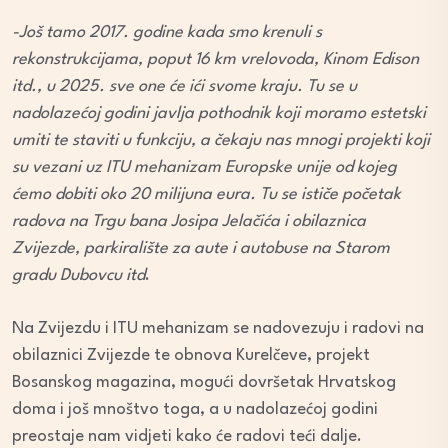
-Još tamo 2017. godine kada smo krenuli s
rekonstrukcijama, poput 16 km vrelovoda, Kinom Edison
itd., u 2025. sve one će ići svome kraju. Tu se u
nadolazećoj godini javlja pothodnik koji moramo estetski
umiti te staviti u funkciju, a čekaju nas mnogi projekti koji
su vezani uz ITU mehanizam Europske unije od kojeg
ćemo dobiti oko 20 milijuna eura. Tu se ističe početak
radova na Trgu bana Josipa Jelačića i obilaznica
Zvijezde, parkiralište za aute i autobuse na Starom
gradu Dubovcu
itd
.
Na Zvijezdu i ITU mehanizam se nadovezuju i radovi na
obilaznici Zvijezde te obnova Kurelčeve, projekt
Bosanskog magazina, mogući dovršetak Hrvatskog
doma i još mnoštvo toga, a u nadolazećoj godini
preostaje nam vidjeti kako će radovi teći dalje.