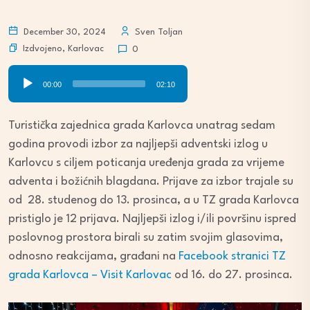
December 30, 2024
Sven Toljan
Izdvojeno
,
Karlovac
0
Audio
00:00
02:10
Player
Turistička zajednica grada Karlovca unatrag sedam
godina provodi izbor za najljepši adventski izlog u
Karlovcu s ciljem poticanja uređenja grada za vrijeme
adventa i božićnih blagdana. Prijave za izbor trajale su
od 28. studenog do 13. prosinca, a u TZ grada Karlovca
pristiglo je 12 prijava. Najljepši izlog i/ili površinu ispred
poslovnog prostora birali su zatim svojim glasovima,
odnosno reakcijama, građani na
Facebook stranici TZ
grada Karlovca – Visit Karlovac
od 16. do 27. prosinca.