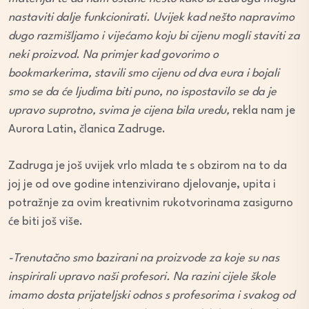
nastaviti dalje funkcionirati. Uvijek kad nešto napravimo
dugo razmišljamo i vijećamo
koju bi cijenu mogli staviti za
neki proizvod. Na primjer kad govorimo o
bookmarkerima, stavili smo cijenu od dva eura i bojali
smo se da će ljudima biti puno, no ispostavilo se da je
upravo suprotno, svima je cijena bila uredu,
rekla nam je
Aurora Latin, članica Zadruge.
Zadruga je još uvijek vrlo mlada te s obzirom na to da
joj je od ove godine intenzivirano djelovanje, upita i
potražnje za ovim kreativnim rukotvorinama zasigurno
će biti još više.
-Trenutačno
smo bazirani na proizvode za koje su nas
inspirirali upravo naši profesori. Na razini cijele škole
imamo dosta prijateljski odnos s profesorima i svakog od