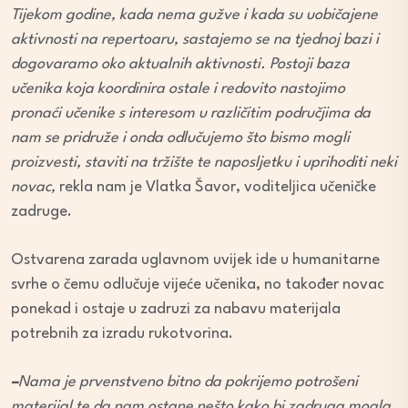
Tijekom godine, kada nema gužve i kada su uobičajene
aktivnosti na repertoaru, sastajemo se na tjednoj bazi i
dogovaramo oko aktualnih aktivnosti. Postoji baza
učenika koja koordinira ostale i redovito nastojimo
pronaći učenike s interesom u različitim područjima da
nam se pridruže i onda odlučujemo što bismo mogli
proizvesti, staviti na tržište te naposljetku
i uprihoditi neki
novac,
rekla nam je Vlatka Šavor, voditeljica učeničke
zadruge.
Ostvarena zarada uglavnom uvijek ide u humanitarne
svrhe o čemu odlučuje vijeće učenika, no također novac
ponekad i ostaje u zadruzi za nabavu materijala
potrebnih za izradu rukotvorina.
–
Nama je prvenstveno bitno da pokrijemo potrošeni
materijal te da nam ostane nešto kako bi zadruga mogla