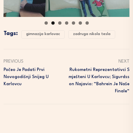
Tags:
gimnazija karlovac
zadruga nikola tesla
PREVIOUS
NEXT
Počeo Je Padati Prvi
Rukometni Reprezentativci S
Novogodišnji Snijeg U
Mješteni U Karlovcu; Sigurdss
Karlovcu
On Najavio: “Bahrein Je Naše
Finale“