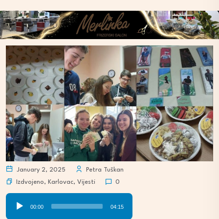
January 2, 2025
Petra Tuškan
Izdvojeno
,
Karlovac
,
Vijesti
0
Audio
00:00
04:15
Player