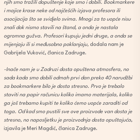
njih smo tražili dopuštenje koje smo i dobili. Bookmarkere
i majice krase neke od najčešćih izjava profesora ili
asocijacija što se svidjelo svima. Mnogi za to uopće nisu
znali dok nismo stavili na štand, a onda je nastala
ogromna gužva. Profesori kupuju jedni druge, a onda se
mijenjaju ili si međusobno poklanjaju,
dodala nam je
Gabrijela Vuković, članica Zadruge.
-Inače nam je u Zadruzi dosta opuštena atmosfera, no
sada kada smo dobili odmah prvi dan preko 40 narudžbi
za bookmarkere bilo je dosta stresno. Prvo je trebalo
staviti na papir računicu koliko imamo materijala, koliko
ga još trebamo kupiti te koliko ćemo uopće zaraditi od
toga. Od kad smo pustili sve ove proizvode van dosta je
stresno, no naposljetku
je proizvodnja dosta opuštajuća
,
izjavila je Meri Magdić, članica Zadruge.