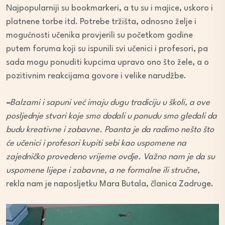
Najpopularniji su bookmarkeri, a tu su i majice, uskoro i
platnene torbe itd. Potrebe tržišta, odnosno želje i
mogućnosti učenika provjerili su početkom godine
putem foruma koji su ispunili svi učenici i profesori, pa
sada mogu ponuditi kupcima upravo ono što žele, a o
pozitivnim reakcijama govore i velike narudžbe.
–
Balzami i sapuni već imaju dugu tradiciju u školi, a ove
posljednje stvari koje smo dodali u ponudu smo gledali da
budu kreativne i zabavne. Poanta je da radimo nešto što
će učenici i profesori kupiti sebi kao uspomene na
zajedničko provedeno vrijeme ovdje. Važno nam je da su
uspomene lijepe i zabavne, a ne formalne ili stručne,
rekla nam je naposljetku Mara Butala, članica Zadruge.