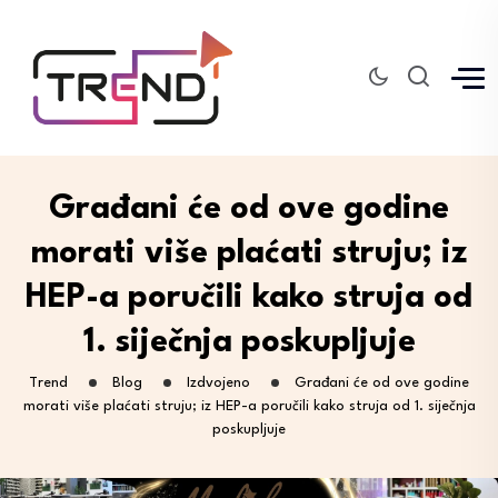
Građani će od ove godine
morati više plaćati struju; iz
HEP-a poručili kako struja od
1. siječnja poskupljuje
Trend
Blog
Izdvojeno
Građani će od ove godine
morati više plaćati struju; iz HEP-a poručili kako struja od 1. siječnja
poskupljuje