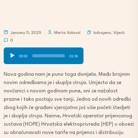
Izdvojeno
,
Vijesti
January 11, 2025
Marta Vuković
0
Audio
00:00
01:36
Player
Nova godina nam je puno toga donijela. Među brojnim
novim odredbama je i skuplja struja. Umjesto da se
novčanici s novom godinom pune, oni se nažalost
prazne i tako postaju sve tanji. Jedna od novih odredbi
zbog kojih će građani vjerojatno još više početi štedjeti
je i skuplja struja. Naime, Hrvatski operator prijenosnog
sustava (HOPE) Hrvatska elektroprivreda (HEP) u obvezi
su obračunavati nove tarife na prijenos i distribuciju