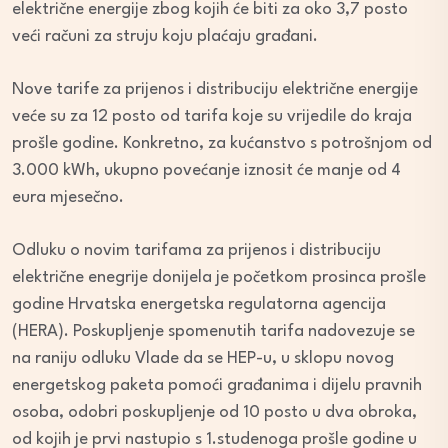
električne energije zbog kojih će biti za oko 3,7 posto
veći računi za struju koju plaćaju građani.
Nove tarife za prijenos i distribuciju električne energije
veće su za 12 posto od tarifa koje su vrijedile do kraja
prošle godine. Konkretno, za kućanstvo s potrošnjom od
3.000 kWh, ukupno povećanje iznosit će manje od 4
eura mjesečno.
Odluku o novim tarifama za prijenos i distribuciju
električne enegrije donijela je početkom prosinca prošle
godine Hrvatska energetska regulatorna agencija
(HERA). Poskupljenje spomenutih tarifa nadovezuje se
na raniju odluku Vlade da se HEP-u, u sklopu novog
energetskog paketa pomoći građanima i dijelu pravnih
osoba, odobri poskupljenje od 10 posto u dva obroka,
od kojih je prvi nastupio s 1.studenoga prošle godine u