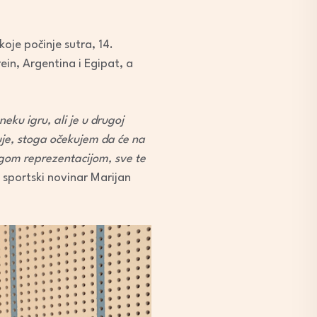
je počinje sutra, 14.
hrein, Argentina i Egipat, a
eku igru, ali je u drugoj
kuje, stoga očekujem da će na
ugom reprezentacijom, sve te
e sportski novinar Marijan