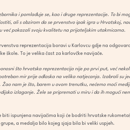
bornika i pomlađuje se, kao i druge reprezentacije. To bi mog
ostiti, ali s obzirom da se prvenstvo ipak igra u Hrvatskoj, 
su već pokazali svoju kvalitetu na prijateljskim utakmicama.
 prvenstva reprezentacija boravi u Karlovcu gdje na odgovaraj
e škole. To je velika čast za karlovčke navijače.
onosni što hrvatska reprezentacija nije po prvi put, već neko
potreban mir prije odlaska na velika natjecanja. Izabrali su 
e. Žao nam je što, barem u ovom trenutku, nećemo moći medijs
edijsko izlaganje. Žele se pripremati u miru i da ih mogući n
biti ispunjena navijačima koji će bodriti hrvatske rukometaš
 grupe, a medalja bilo kojeg sjaja bila bi veliki uspjeh.