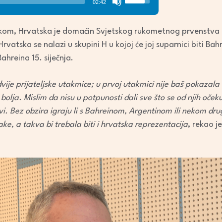
02:42
Up/Down
Arrow
om, Hrvatska je domaćin Svjetskog rukometnog prvenstva ko
keys
. Hrvatska se nalazi u skupini H u kojoj će joj suparnici biti Ba
to
ahreina 15. siječnja.
increase
or
vije prijateljske utakmice; u prvoj utakmici nije baš pokazala n
decrease
 bolja. Mislim da nisu u potpunosti dali sve što se od njih oče
volume.
vi. Bez obzira igraju li s Bahreinom, Argentinom ili nekom dr
ake, a takva bi trebala biti i hrvatska reprezentacija
, rekao j