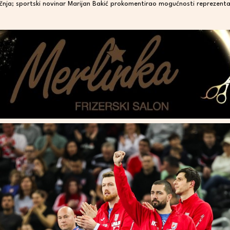
ečnja; sportski novinar Marijan Bakić prokomentirao mogućnosti reprezenta