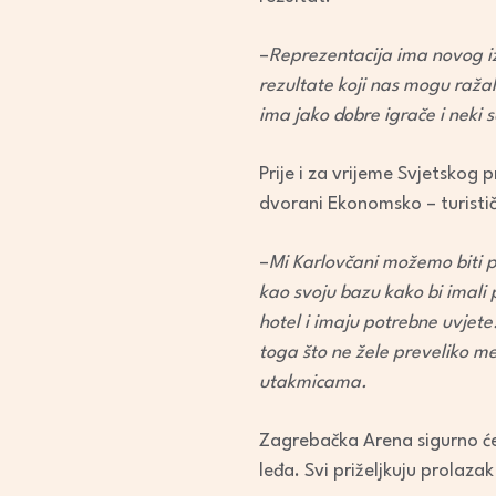
–
Reprezentacija ima novog iz
rezultate koji nas mogu ražal
ima jako dobre igrače i neki 
Prije i za vrijeme Svjetskog
dvorani Ekonomsko – turističk
–
Mi Karlovčani možemo biti p
kao svoju bazu kako bi imali 
hotel i imaju potrebne uvjet
toga što ne žele preveliko m
utakmicama.
Zagrebačka Arena sigurno će 
leđa. Svi priželjkuju prolazak