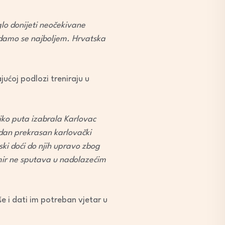
lo donijeti neočekivane
nadamo se najboljem. Hrvatska
ućoj podlozi treniraju u
liko puta izabrala Karlovac
jedan prekrasan karlovački
ki doći do njih upravo zbog
emir ne sputava u nadolazećim
e i dati im potreban vjetar u