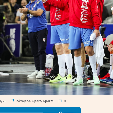
Izdvojeno
,
Sport
,
Sports
ljan
0
Use