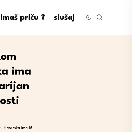
imaš priču ?
slušaj
skom
ka ima
arijan
osti
u Hrvatska ima 15.