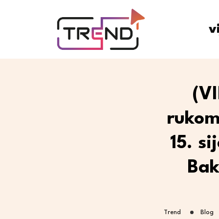
v
(VI
rukom
15. s
Bak
Trend
Blog