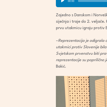
00:00
Player
Zajedno s Danskom i Norvešk
siječnja i traje do 2. veljače
prvu utakmicu igraju protiv B
–
Reprezentacija je odigrala d
utakmici protiv Slovenije bila
Svjetskom prvenstvu biti pra
reprezentacije su poprilično j
Bakić.