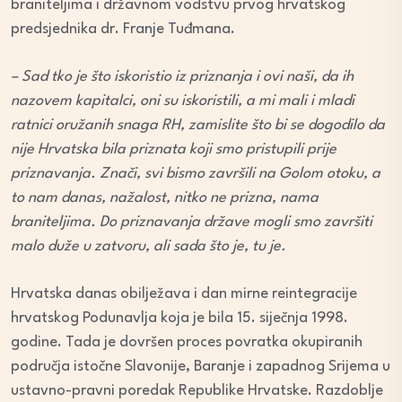
braniteljima i državnom vodstvu prvog hrvatskog
predsjednika dr. Franje Tuđmana.
– Sad tko je što iskoristio iz priznanja i ovi naši, da ih
nazovem kapitalci, oni su iskoristili, a mi mali i mladi
ratnici oružanih snaga RH, zamislite što bi se dogodilo da
nije Hrvatska bila priznata koji smo pristupili prije
priznavanja. Znači, svi bismo završili na Golom otoku, a
to nam danas, nažalost, nitko ne prizna, nama
braniteljima. Do priznavanja države mogli smo završiti
malo duže u zatvoru, ali sada što je, tu je.
Hrvatska danas obilježava i dan mirne reintegracije
hrvatskog Podunavlja koja je bila 15. siječnja 1998.
godine. Tada je dovršen proces povratka okupiranih
područja istočne Slavonije, Baranje i zapadnog Srijema u
ustavno-pravni poredak Republike Hrvatske. Razdoblje