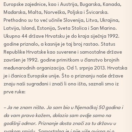
Europske zajednice, kao i Austrija, Bugarska, Kanada,
Mađarska, Malta, Norveška, Poljska i Švicarska.
Prethodno su to već učinile Slovenija, Litva, Ukrajina,
Latvija, Island, Estonija, Sveta Stolica i San Marino.
Ukupno 44 države Hrvatsku je do kraja siječnja 1992.
godine priznalo, a kasnije je taj broj rastao. Status
Republike Hrvatske kao suverene i samostalne države
završen je 1992. godine primitkom u članstvo brojnih
međunarodnih organizacija. Od 1. srpnja 2013. Hrvatska
je i članica Europske unije. Što o priznanju naše države
znaju naši sugrađani i znači li ono išta, saznali smo iz
prve ruke:
– Ja ne znam ništa. Ja sam bio u Njemačkoj 50 godina i
da vam pravo kažem, dolazio sam ovdje samo na
godišnji odmor. Priznanje dosta znači za tu državu u
svakom smislu. Samostalna je i nije više ovisna ni o