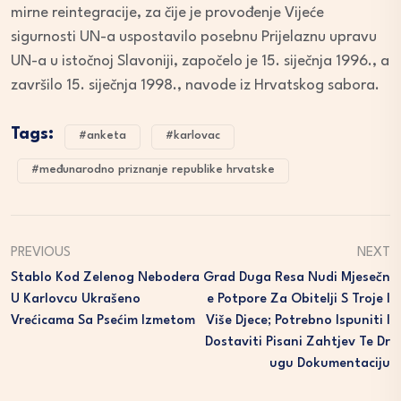
mirne reintegracije, za čije je provođenje Vijeće
sigurnosti UN-a uspostavilo posebnu Prijelaznu upravu
UN-a u istočnoj Slavoniji, započelo je 15. siječnja 1996., a
završilo 15. siječnja 1998., navode iz Hrvatskog sabora.
Tags:
#anketa
#karlovac
#međunarodno priznanje republike hrvatske
PREVIOUS
NEXT
Stablo Kod Zelenog Nebodera
Grad Duga Resa Nudi Mjesečn
U Karlovcu Ukrašeno
E Potpore Za Obitelji S Troje I
Vrećicama Sa Psećim Izmetom
Više Djece; Potrebno Ispuniti I
Dostaviti Pisani Zahtjev Te Dr
Ugu Dokumentaciju