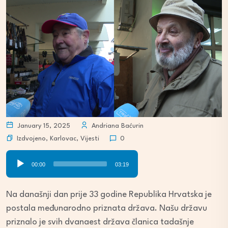
January 15, 2025
Andriana Baćurin
Izdvojeno
,
Karlovac
,
Vijesti
0
Audio
00:00
03:19
Player
Na današnji dan prije 33 godine Republika Hrvatska je
postala međunarodno priznata država. Našu državu
priznalo je svih dvanaest država članica tadašnje