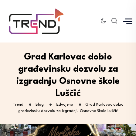
Grad Karlovac dobio
građevinsku dozvolu za
izgradnju Osnovne škole
Luščić
Trend
Blog
Izdvojeno
Grad Karlovac dobio
građevinsku dozvolu za izgradnju Osnovne škole Luščić