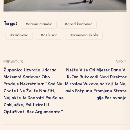
Tags:
#damir mandić
#grad karlovac
#karlovac
#oš luščić
#osnovna škola
PREVIOUS
NEXT
Županica Uzvraća Udarac
Nešto Više Od Mjesec Dana Vi
Možemo! Karlovac Oko
K-Om Rukovodi Novi Direktor
Prodaje Nekretnina: “Kad Ne
Miroslav Vukovojac Koji Je Naj
Znate I Ne Želite Naučiti,
Avio Potpunu Promjenu Strate
Najlakše Je Donositi Paušalne
Gije Poslovanja
Zaključke, Politizirati I
Optuživati Bez Argumenata”