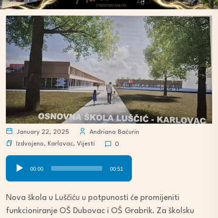
January 22, 2025
Andriana Baćurin
Izdvojeno
,
Karlovac
,
Vijesti
0
Audio
00:00
00:51
Player
Nova škola u Luščiću u potpunosti će promijeniti
funkcioniranje OŠ Dubovac i OŠ Grabrik. Za školsku