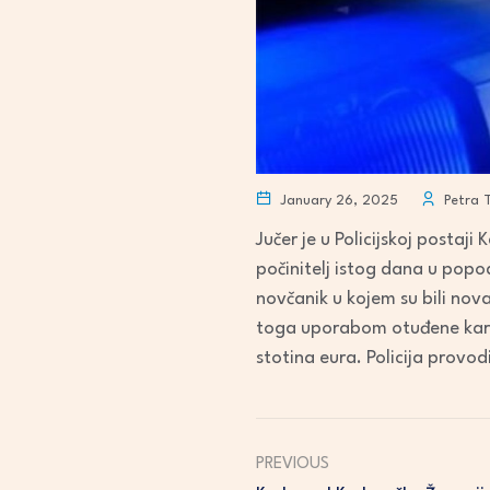
January 26, 2025
Petra 
Jučer je u Policijskoj postaj
počinitelj istog dana u pop
novčanik u kojem su bili nov
toga uporabom otuđene kartic
stotina eura. Policija provodi
PREVIOUS