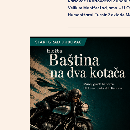
Karlovac I Karlovačka Županija
Velikim Manifestacijama – U O
Humanitarni Turnir Zaklade Ma