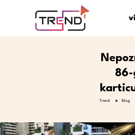
v
Nepozn
86-
kartic
Trend
Blog