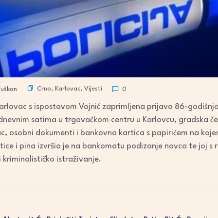
Crno
,
Karlovac
,
Vijesti
Tuškan
0
i Karlovac s ispostavom Vojnić zaprimljena prijava 86-godišnja
odnevnim satima u trgovačkom centru u Karlovcu, gradska če
ac, osobni dokumenti i bankovna kartica s papirićem na koje
e i pina izvršio je na bankomatu podizanje novca te joj s 
 kriminalističko istraživanje.