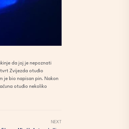
kinje da joj je nepoznati
tvrt Zvijezda otuđio
m je bio napisan pin. Nakon
računa otuđio nekoliko
NEXT