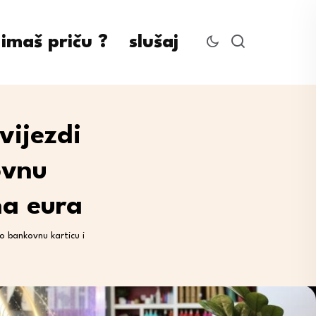
imaš priču ?
slušaj
vijezdi
ovnu
na eura
ao bankovnu karticu i