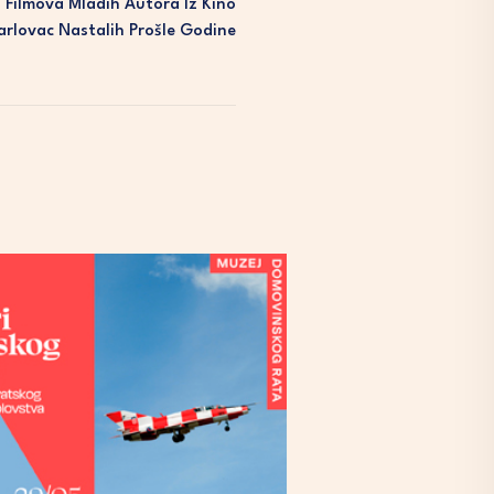
a Filmova Mladih Autora Iz Kino
arlovac Nastalih Prošle Godine