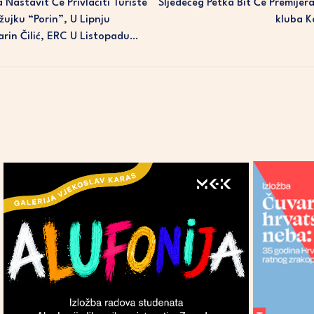
 Nastavit Će Privlačiti Turiste
Sljedećeg Petka Bit Će Premijer
žujku “Porin”, U Lipnju
Kluba K
rin Čilić, ERC U Listopadu…