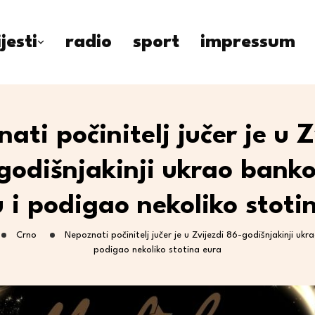
ijesti
radio
sport
impressum
ati počinitelj jučer je u Z
godišnjakinji ukrao bank
u i podigao nekoliko stoti
Crno
Nepoznati počinitelj jučer je u Zvijezdi 86-godišnjakinji ukr
podigao nekoliko stotina eura