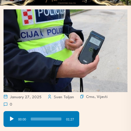
Crno
,
Vijesti
January 27, 2025
Sven Toljan
0
Audio
00:00
01:27
Player