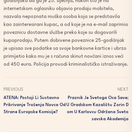
godišnjaka da ga je 25. siječnja, nakon što je na
internetskom oglasniku objavio prodaju mobitela,
nazvala nepoznata muška osoba koja se predstavila
kao zainteresirani kupac, a od koje je na e-mail zaprimio
poveznicu dostavne službe preko koje su dogovorili
kupoprodaju. Putem dobivene poveznice 25-godišnjak
je upisao sve podatke sa svoje bankovne kartice i ubrzo
primijetio kako mu je s računa skinut novčani iznos veći
od 450 eura. Policija provodi kriminalističko istraživanje.
PREVIOUS
NEXT
ATENA: Postoji Li Sustavno
Praznik Je Svetoga Oca Save;
Prikrivanje Trošenja Novca Od
U Gradskom Kazalištu Zorin D
Strane Europske Komisije?
Om U Karlovcu Održana Sveto
Savska Akademija