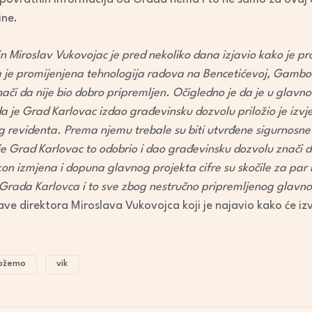
ine.
n Miroslav Vukovojac je pred nekoliko dana izjavio kako je pr
a je promijenjena tehnologija radova na Bencetićevoj, Gambon
znači da nije bio dobro pripremljen. Očigledno je da je u gla
a je Grad Karlovac izdao građevinsku dozvolu priložio je izvj
g revidenta. Prema njemu trebale su biti utvrđene sigurnosne
je Grad Karlovac to odobrio i dao građevinsku dozvolu znači da
 izmjena i dopuna glavnog projekta cifre su skočile za par m
i Grada Karlovca i to sve zbog nestručno pripremljenog glavno
ave direktora Miroslava Vukovojca koji je najavio kako će izv
ožemo
vik