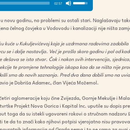
Use
02:57
Up/Down
Arrow
 u novu godinu, no problemi su ostali stari. Naglašavaju tako
keys
a čelnog čovjeka u Vodovodu i kanalizaciji nije ništa zamj
to
increase
sliku kuće u Kukuljevićevoj koja je uzdrmana radovima zadobila
or
e i dalje nastavlja. Već je prošlo skoro godinu i pol od kad
decrease
e dešava se ista stvar. Čak i nakon svih intervencija, sjedni
volume.
kcije te promjene tehnologije iskopa kao da se ništa nije pro
ošli smo do novih saznanja. Pred dva dana dobili smo na uvid 
avio je Dobriša Adamec, član Vijeća Možemo!.
četiri aglomeracije koju čine Zvijezda, Gornje Mekušje i Mal
tvrtke Projekt Nova Gorica i Kapital Inc. uputile su dopis p
ut toga da su istekli ugovoreni rokovi o stručnom nadzoru št
ti te da to znači kako njihovi potpisi vjerojatno nisu pravova
o povratnih informacija od Grada nema i to ne samo za ovaj d