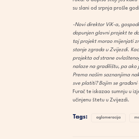
su slani od srpnja prošle god
-Novi direktor ViK-a, gospodi
dopunjen glavni projekt te d
taj projekt morao mijenjati 
stanje zgrada u Zvijezdi. Kad
projekta od strane ovlašteno
nalaze na gradilištu, pa ako 
Prema našim saznanjima nakon
sve platiti? Bojim se građan
Furač te iskazao sumnju u izj
učinjenu štetu u Zvijezdi.
Tags:
aglomeracija
m