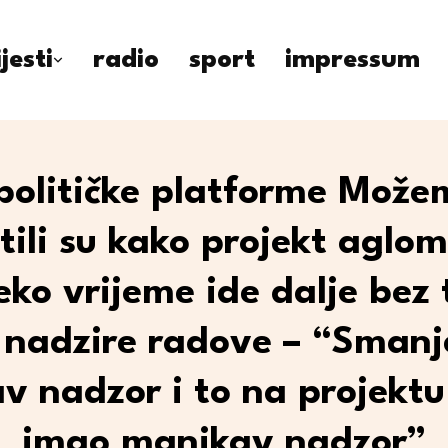
ijesti
radio
sport
impressum
 političke platforme Može
tili su kako projekt aglom
eko vrijeme ide dalje bez 
 nadzire radove – “Smanje
v nadzor i to na projektu 
imao manjkav nadzor”