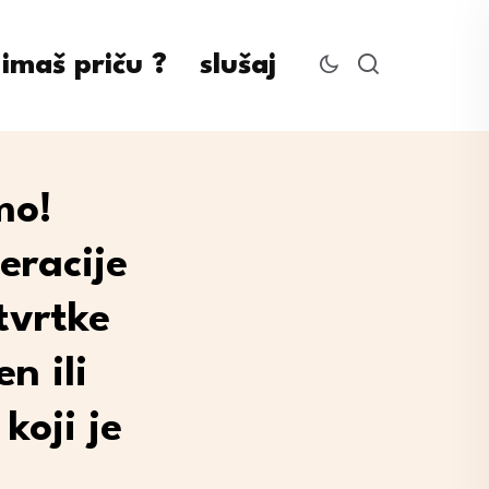
imaš priču ?
slušaj
mo!
eracije
tvrtke
n ili
koji je