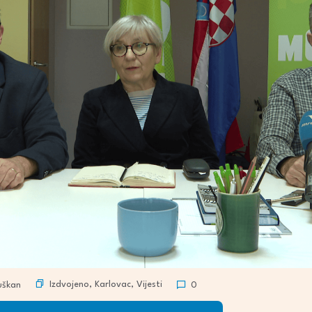
Izdvojeno
,
Karlovac
,
Vijesti
uškan
0