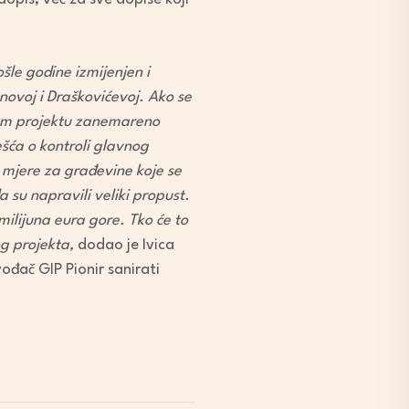
ošle godine izmijenjen
i
ovoj i Draškovićevoj. Ako se
vnom projektu zanemareno
ešća o kontroli glavnog
 mjere za građevine koje se
 su napravili veliki propust.
ilijuna eura gore. Tko će to
g projekta,
dodao je Ivica
ođač GIP Pionir sanirati