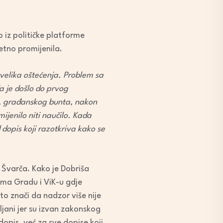
 iz političke platforme
etno promijenila.
 velika oštećenja. Problem sa
a je došlo do prvog
ca, građanskog bunta, nakon
mijenilo
niti naučilo. Kada
dopis koji razotkriva kako se
a Švarča. Kako je Dobriša
rema Gradu i ViK-u gdje
o znači da nadzor više nije
ljani jer su izvan zakonskog
opis, već za sve dopise koji