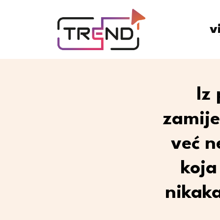
v
Iz
zamije
već n
koja
nikaka