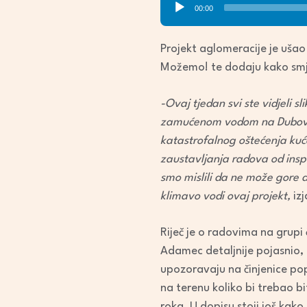
00:00
Player
Projekt aglomeracije je ušao
Možemo! te dodaju kako smjen
-Ovaj tjedan svi ste vidjeli 
zamućenom vodom na Dubovcu s
katastrofalnog oštećenja kuć
zaustavljanja radova od inspe
smo mislili da ne može gore d
klimavo vodi ovaj projekt,
izj
Riječ je o radovima na grupi 
Adamec detaljnije pojasnio, 
upozoravaju na činjenice pop
na terenu koliko bi trebao bi
roka. U dopisu stoji još kak