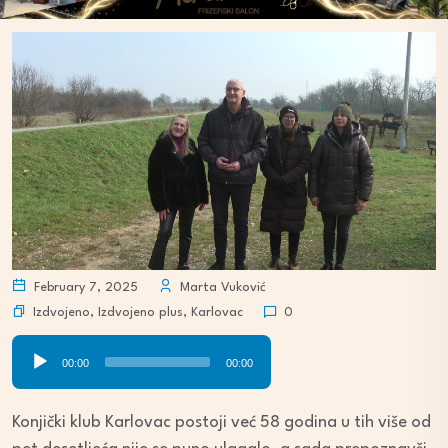
February 7, 2025
Marta Vuković
Izdvojeno
,
Izdvojeno plus
,
Karlovac
0
Audio
00:00
00:00
Player
Konjički klub Karlovac postoji već 58 godina u tih više od