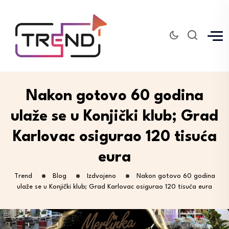
Nakon gotovo 60 godina
ulaže se u Konjički klub; Grad
Karlovac osigurao 120 tisuća
eura
Trend
Blog
Izdvojeno
Nakon gotovo 60 godina
ulaže se u Konjički klub; Grad Karlovac osigurao 120 tisuća eura