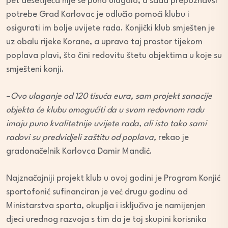
pet desetljeća nije se puno ulagalo, a sada prepoznavši
potrebe Grad Karlovac je odlučio pomoći klubu i
osigurati im bolje uvijete rada. Konjički klub smješten je
uz obalu rijeke Korane, a upravo taj prostor tijekom
poplava plavi, što čini redovitu štetu objektima u koje su
smješteni konji.
–
Ovo ulaganje od 120 tisuća eura, sam projekt sanacije
objekta će klubu omogućiti da u svom redovnom radu
imaju puno kvalitetnije uvijete rada, ali isto tako sami
radovi su predvidjeli zaštitu od poplava,
rekao je
gradonačelnik Karlovca Damir Mandić.
Najznačajniji projekt klub u ovoj godini je Program Konjić
sportofonić sufinanciran je već drugu godinu od
Ministarstva sporta, okuplja i isključivo je namijenjen
djeci urednog razvoja s tim da je toj skupini korisnika