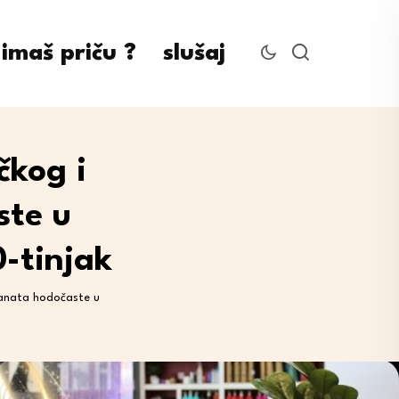
imaš priču ?
slušaj
čkog i
ste u
0-tinjak
kanata hodočaste u