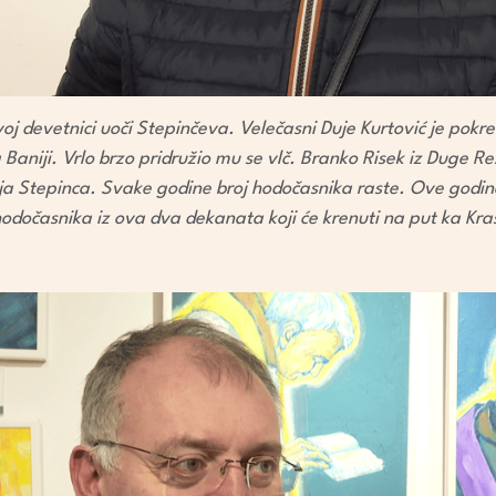
oj devetnici uoči Stepinčeva. Velečasni Duje Kurtović je pokre
 Baniji. Vrlo brzo pridružio mu se vlč. Branko Risek iz Duge Re
ja Stepinca. Svake godine broj hodočasnika raste. Ove godi
dočasnika iz ova dva dekanata koji će krenuti na put ka Kra