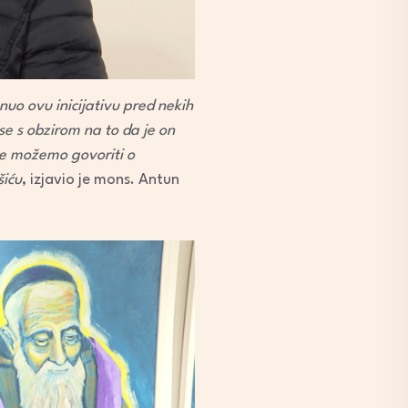
nuo ovu inicijativu pred nekih
se s obzirom na to da je on
ne možemo govoriti o
šiću
, izjavio je mons. Antun