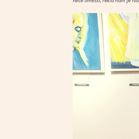
neće omesti
, rekla nam je N