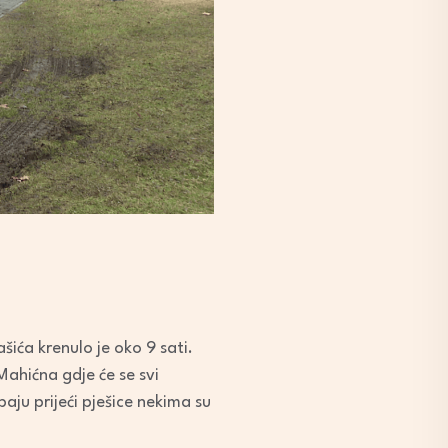
šića krenulo je oko 9 sati.
Mahićna gdje će se svi
baju prijeći pješice nekima su