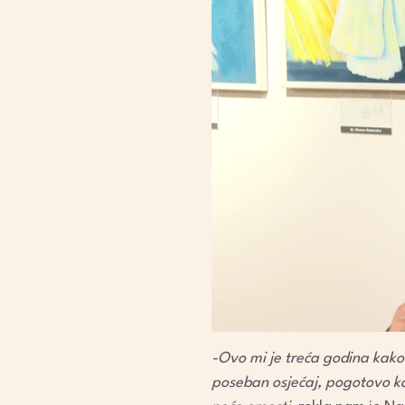
-Ovo mi je treća godina kako
poseban osjećaj, pogotovo ka