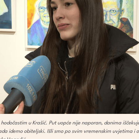
 hodočastim u Krašić. Put uopće nije naporan, danima iščekuje
da idemo obiteljski. Išli smo po svim vremenskim uvjetima i o