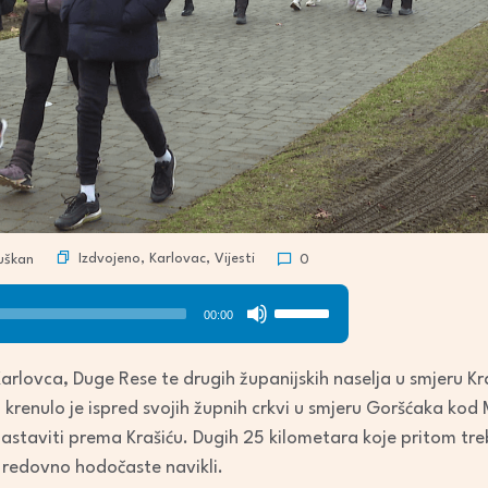
Izdvojeno
,
Karlovac
,
Vijesti
uškan
0
Use
00:00
Up/Down
Arrow
rlovca, Duge Rese te drugih županijskih naselja u smjeru Kra
keys
 krenulo je ispred svojih župnih crkvi u smjeru Goršćaka kod 
to
 nastaviti prema Krašiću. Dugih 25 kilometara koje pritom tre
increase
i redovno hodočaste navikli.
or