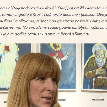
decrease
a s obitelji hodočastim u Krašić. Ovaj put od 25 kilometara 
volume.
, taman stignete u Krašić i odmorite duhovno i tjelesno. Ovo je
islima i molitvama, a opet s druge strane pošto je velika masa 
odočasnicima. Na ovo idemo svake godine obiteljski, nažalost dv
i ja ove godine sami,
rekla nam je Renata Sumina.