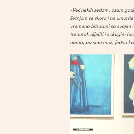
-Već nekih sedam, osam godin
šetnjom se skoro i ne umorite
vremena biti sami sa svojim m
trenutak dijeliti i s drugim h
nama, pa smo muž, jedna kći