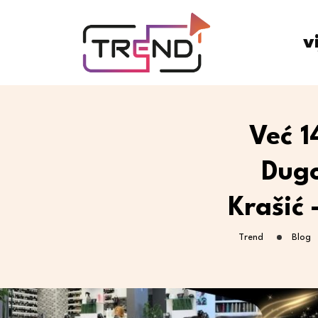
v
Već 1
Dugo
Krašić 
Trend
Blog