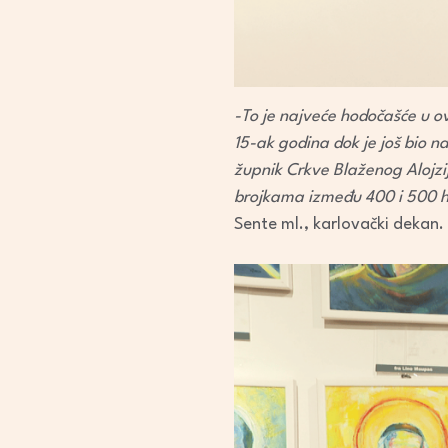
-To je najveće hodočašće u ov
15-ak godina dok je još bio na
župnik
Crkve Blaženog Alojzi
brojkama između 400 i 500 ho
Sente ml., karlovački dekan.