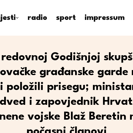
ijesti
radio
sport
impressum
redovnoj Godišnjoj skupš
lovačke građanske garde 
i položili prisegu; minist
dved i zapovjednik Hrvat
nene vojske Blaž Beretin 
počasni članovi