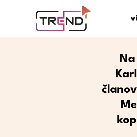
v
Na 
Kar
članov
Me
kop