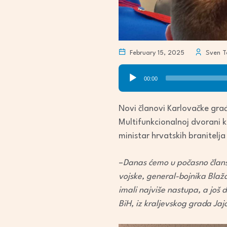
February 15, 2025
Sven T
Audio
00:00
Player
Novi članovi Karlovačke građ
Multifunkcionalnoj dvorani k
ministar hrvatskih branitel
–
Danas ćemo u počasno člans
vojske, general-bojnika Blaža
imali najviše nastupa, a još
BiH, iz kraljevskog grada Jaj