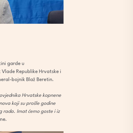
ini garde u
k Vlade Republike Hrvatske i
eral-bojnik Blaž Beretin.
povjednika Hrvatske kopnene
anova koji su prošle godine
g rada. Imat ćemo goste i iz
ne.