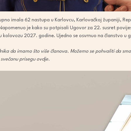
pno imala 62 nastupa u Karlovcu, Karlovačkoj županiji, Repu
 Napomenuo je kako su potpisali Ugovor za 22. susret povijesn
u u kolovozu 2027. godine. Ujedno se osvrnuo na članstvo u g
dnika da imamo što više članova. Možemo se pohvaliti da smo p
i svečanu prisegu ovdje.