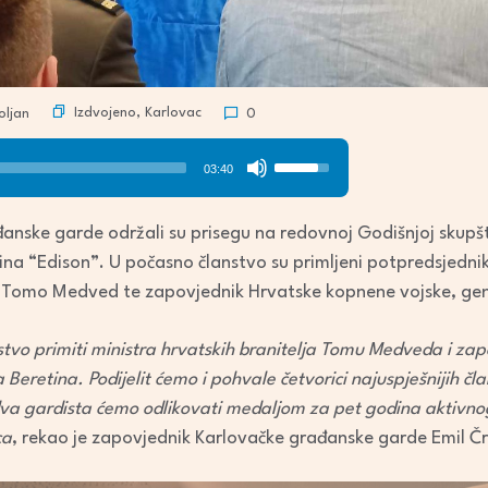
Izdvojeno
,
Karlovac
oljan
0
Use
03:40
Up/Down
Arrow
anske garde održali su prisegu na redovnoj Godišnjoj skupšt
keys
ina “Edison”. U počasno članstvo su primljeni potpredsjedni
to
ja Tomo Medved te zapovjednik Hrvatske kopnene vojske, gen
increase
or
tvo primiti ministra hrvatskih branitelja Tomu Medveda i za
decrease
 Beretina. Podijelit ćemo i pohvale četvorici najuspješnijih čl
volume.
 dva gardista ćemo odlikovati medaljom za pet godina aktivno
ca
, rekao je zapovjednik Karlovačke građanske garde Emil Čr