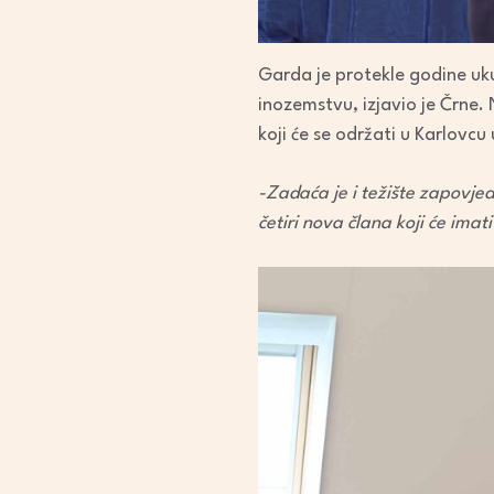
Garda je protekle godine uku
inozemstvu, izjavio je Črne.
koji će se održati u Karlovc
-Zadaća je i težište zapovje
četiri nova člana koji će imat