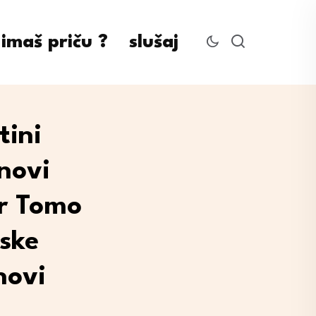
imaš priču ?
slušaj
tini
novi
ar Tomo
ske
novi