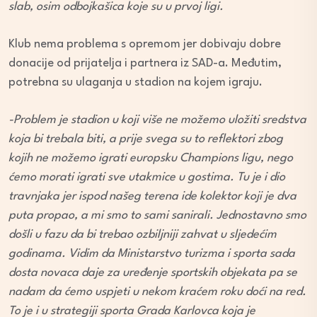
slab, osim odbojkašica koje su u prvoj ligi.
Klub nema problema s opremom jer dobivaju dobre
donacije od prijatelja i partnera iz SAD-a. Međutim,
potrebna su ulaganja u stadion na kojem igraju.
-Problem je stadion u koji više ne možemo uložiti sredstva
koja bi trebala biti, a prije svega su to reflektori zbog
kojih ne možemo igrati europsku Champions ligu, nego
ćemo morati igrati sve utakmice u gostima. Tu je i dio
travnjaka jer ispod našeg terena ide kolektor koji je dva
puta propao, a mi smo to sami sanirali. Jednostavno smo
došli u fazu da bi trebao ozbiljniji zahvat u sljedećim
godinama. Vidim da Ministarstvo turizma i sporta sada
dosta novaca daje za uređenje sportskih objekata pa se
nadam da ćemo uspjeti u nekom kraćem roku doći na red.
To je i u strategiji sporta Grada Karlovca koja je