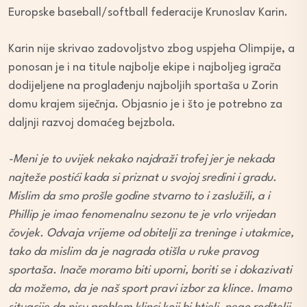
Europske baseball/softball federacije Krunoslav Karin.
Karin nije skrivao zadovoljstvo zbog uspjeha Olimpije, a
ponosan je i na titule najbolje ekipe i najboljeg igrača
dodijeljene na proglađenju najboljih sportaša u Zorin
domu krajem siječnja. Objasnio je i što je potrebno za
daljnji razvoj domaćeg bejzbola.
-Meni je to uvijek nekako najdraži trofej jer je nekada
najteže postići kada si priznat u svojoj sredini i gradu.
Mislim da smo prošle godine stvarno to i zaslužili, a i
Phillip je imao fenomenalnu sezonu te je vrlo vrijedan
čovjek. Odvaja vrijeme od obitelji za treninge i utakmice,
tako da mislim da je nagrada otišla u ruke pravog
sportaša. Inače moramo biti uporni, boriti se i dokazivati
da možemo, da je naš sport pravi izbor za klince. Imamo