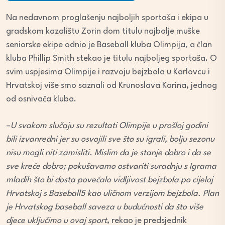
Na nedavnom proglašenju najboljih sportaša i ekipa u
gradskom kazalištu Zorin dom titulu najbolje muške
seniorske ekipe odnio je Baseball kluba Olimpija, a član
kluba Phillip Smith stekao je titulu najboljeg sportaša. O
svim uspjesima Olimpije i razvoju bejzbola u Karlovcu i
Hrvatskoj više smo saznali od Krunoslava Karina, jednog
od osnivača kluba.
–
U svakom slučaju su rezultati Olimpije u prošloj godini
bili izvanredni jer su osvojili sve što su igrali, bolju sezonu
nisu mogli niti zamisliti. Mislim da je stanje dobro i da se
sve kreće dobro; pokušavamo ostvariti suradnju s Igrama
mladih što bi dosta povećalo vidljivost bejzbola po cijeloj
Hrvatskoj s Baseball5 kao uličnom verzijom bejzbola. Plan
je Hrvatskog baseball saveza u budućnosti da što više
djece uključimo u ovaj sport
, rekao je predsjednik