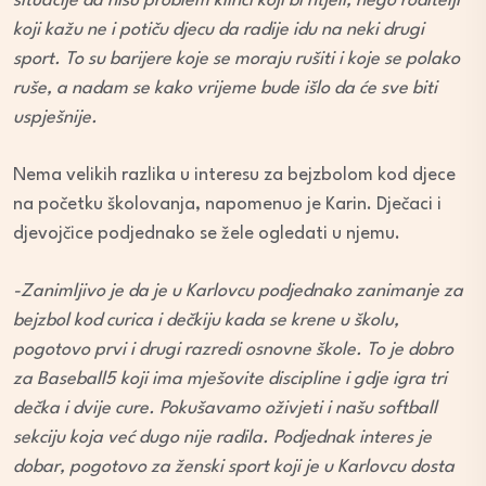
situacije da nisu problem klinci koji bi htjeli, nego roditelji
koji kažu ne i potiču djecu da radije idu na neki drugi
sport. To su barijere koje se moraju rušiti i koje se polako
ruše, a nadam se kako vrijeme bude išlo da će sve biti
uspješnije.
Nema velikih razlika u interesu za bejzbolom kod djece
na početku školovanja, napomenuo je Karin. Dječaci i
djevojčice podjednako se žele ogledati u njemu.
-Zanimljivo je da je u Karlovcu podjednako zanimanje za
bejzbol kod curica i dečkiju kada se krene u školu,
pogotovo prvi i drugi razredi osnovne škole. To je dobro
za Baseball5 koji ima mješovite discipline i gdje igra tri
dečka i dvije cure. Pokušavamo oživjeti i našu softball
sekciju koja već dugo nije radila. Podjednak interes je
dobar, pogotovo za ženski sport koji je u Karlovcu dosta