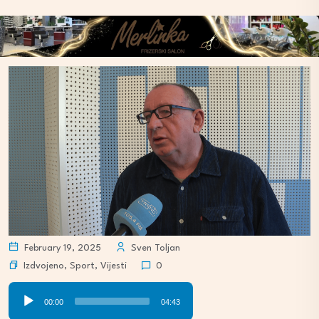
February 19, 2025
Sven Toljan
Izdvojeno
,
Sport
,
Vijesti
0
Audio
00:00
04:43
Player