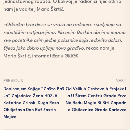
jednostavnog robota. O kakvoj je radionici riječ otkrio
nam je voditelj Mario Škrtić.
–
Određen broj djece se vraća na radionice i sudjeluju na
robotičkim natjecanjima. Na ovim Đačkim danima imamo
sve početnike osim jedne polaznice koja redovito dolazi.
Djeca jako dobro upijaju novo gradivo,
rekao nam je
Mario Škrtić, informatičar u GKIGK.
PREVIOUS
NEXT
Doniranjem Knjige “Zašto Baš
Od Velikih Cestovnih Projekat
Ja” Zajednica Žena HDZ-A
A U Širem Centru Grada Prva
Katarina Zrinski Duga Resa
Na Redu Mogla Bi Biti Zapadn
Obilježava Dan Ružičastih
A Obilaznica Grada Karlovca
Majica