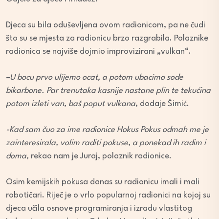
Djeca su bila oduševljena ovom radionicom, pa ne čudi
što su se mjesta za radionicu brzo razgrabila. Polaznike
radionica se najviše dojmio improvizirani „vulkan“.
–
U bocu prvo ulijemo ocat, a potom ubacimo sode
bikarbone. Par trenutaka kasnije nastane plin te tekućina
potom izleti van, baš poput vulkana
, dodaje Šimić.
-Kad sam čuo za ime radionice Hokus Pokus odmah me je
zainteresirala, volim raditi pokuse, a ponekad ih radim i
doma,
rekao nam je Juraj, polaznik radionice.
Osim kemijskih pokusa danas su radionicu imali i mali
robotičari. Riječ je o vrlo popularnoj radionici na kojoj su
djeca učila osnove programiranja i izradu vlastitog