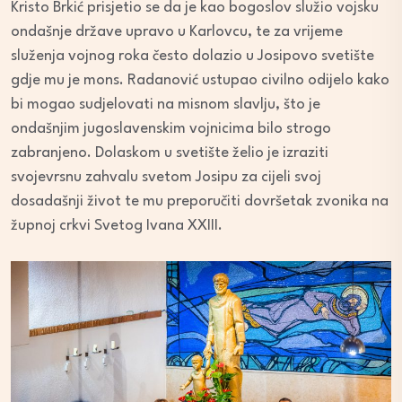
Kristo Brkić prisjetio se da je kao bogoslov služio vojsku
ondašnje države upravo u Karlovcu, te za vrijeme
služenja vojnog roka često dolazio u Josipovo svetište
gdje mu je mons. Radanović ustupao civilno odijelo kako
bi mogao sudjelovati na misnom slavlju, što je
ondašnjim jugoslavenskim vojnicima bilo strogo
zabranjeno. Dolaskom u svetište želio je izraziti
svojevrsnu zahvalu svetom Josipu za cijeli svoj
dosadašnji život te mu preporučiti dovršetak zvonika na
župnoj crkvi Svetog Ivana XXIII.