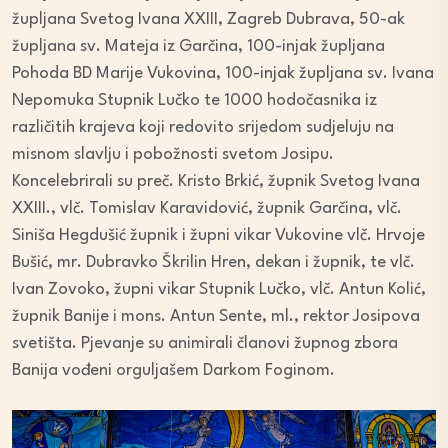
župljana Svetog Ivana XXIII, Zagreb Dubrava, 50-ak
župljana sv. Mateja iz Garčina, 100-injak župljana
Pohoda BD Marije Vukovina, 100-injak župljana sv. Ivana
Nepomuka Stupnik Lučko te 1000 hodočasnika iz
različitih krajeva koji redovito srijedom sudjeluju na
misnom slavlju i pobožnosti svetom Josipu.
Koncelebrirali su preč. Kristo Brkić, župnik Svetog Ivana
XXIII., vlč. Tomislav Karavidović, župnik Garčina, vlč.
Siniša Hegdušić župnik i župni vikar Vukovine vlč. Hrvoje
Bušić, mr. Dubravko Škrilin Hren, dekan i župnik, te vlč.
Ivan Zovoko, župni vikar Stupnik Lučko, vlč. Antun Kolić,
župnik Banije i mons. Antun Sente, ml., rektor Josipova
svetišta. Pjevanje su animirali članovi župnog zbora
Banija vođeni orguljašem Darkom Foginom.