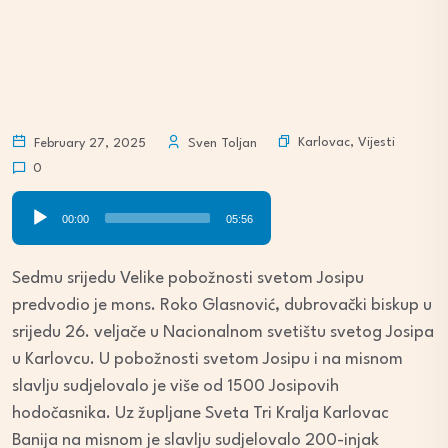
Karlovac
,
Vijesti
February 27, 2025
Sven Toljan
0
Audio
00:00
05:56
Player
Sedmu srijedu Velike pobožnosti svetom Josipu
predvodio je mons. Roko Glasnović, dubrovački biskup u
srijedu 26. veljače u Nacionalnom svetištu svetog Josipa
u Karlovcu. U pobožnosti svetom Josipu i na misnom
slavlju sudjelovalo je više od 1500 Josipovih
hodočasnika. Uz župljane Sveta Tri Kralja Karlovac
Banija na misnom je slavlju sudjelovalo 200-injak