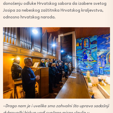
donošenju odluke Hrvatskog sabora da izabere svetog
Josipa za nebeskog zaštitnika Hrvatskog kraljevstva,
odnosno hrvatskog naroda.
–
Drago nam je i uvelike smo zahvalni što upravo sadašnji
dubrovački biskup vodi svečano misno slavlje u