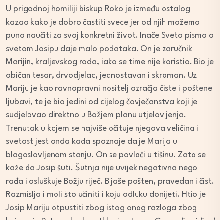
U prigodnoj homiliji biskup Roko je između ostalog
kazao kako je dobro častiti svece jer od njih možemo
puno naučiti za svoj konkretni život. Inače Sveto pismo o
svetom Josipu daje malo podataka. On je zaručnik
Marijin, kraljevskog roda, iako se time nije koristio. Bio je
običan tesar, drvodjelac, jednostavan i skroman. Uz
Mariju je kao ravnopravni nositelj ozračja čiste i poštene
ljubavi, te je bio jedini od cijelog čovječanstva koji je
sudjelovao direktno u Božjem planu utjelovljenja.
Trenutak u kojem se najviše očituje njegova veličina i
svetost jest onda kada spoznaje da je Marija u
blagoslovljenom stanju. On se povlači u tišinu. Zato se
kaže da Josip šuti. Šutnja nije uvijek negativna nego
rađa i osluškuje Božju riječ. Bijaše pošten, pravedan i čist.
Razmišlja i moli što učiniti i koju odluku donijeti. Htio je
Josip Mariju otpustiti zbog istog onog razloga zbog