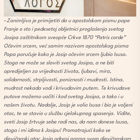
–
Zanimljivo je primijetiti da u apostolskom pismu pape
Franje o sto i pedesetoj obljetnici proglašenja svetog
Josipa zaštitnikom sveopće Crkve 1870 “Patris corde”
Očevim srcem, već samim nazivom apostolskog pisma
Papa poručuje kako je Josip očevim srcem ljubio Isusa.
Stoga ne može se slaviti svetog Josipa, a ne biti
opredijeljen za vrijednosti života, ljubavi, mira,
solidarnosti, strpljivosti, poniznosti i mudrosti. Istina,
mudrost nekada vodi i krivudavim putem. Te krivudave
putove možemo uočiti i kod svetog Josipa, a tako i u
našem životu. Nadalje, Josip je volio Isusa i bio je voljeni
otac, te se stavio u službu cjelokupnog spasenja. Vidite,
sveti Josip žrtvuje sebe radi nas, da nam donese Isusa,
stoga i mi idimo k Josipu! Promatrajući kako se
djevičanski otac Josip odnosi prema svom djevičanskom