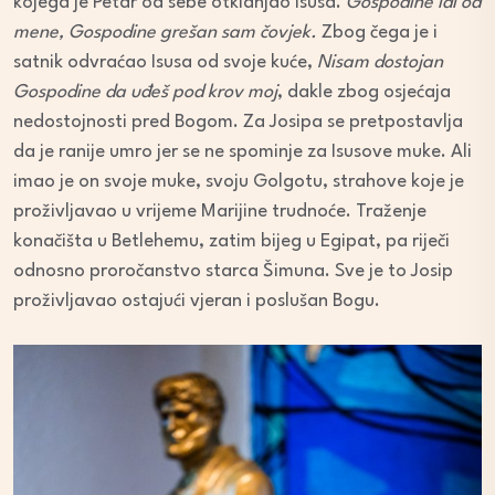
kojega je Petar od sebe otklanjao Isusa.
Gospodine idi od
mene, Gospodine grešan sam čovjek.
Zbog čega je i
satnik odvraćao Isusa od svoje kuće,
Nisam dostojan
Gospodine da uđeš pod krov moj
, dakle zbog osjećaja
nedostojnosti pred Bogom. Za Josipa se pretpostavlja
da je ranije umro jer se ne spominje za Isusove muke. Ali
imao je on svoje muke, svoju Golgotu, strahove koje je
proživljavao u vrijeme Marijine trudnoće. Traženje
konačišta u Betlehemu, zatim bijeg u Egipat, pa riječi
odnosno proročanstvo starca Šimuna. Sve je to Josip
proživljavao ostajući vjeran i poslušan Bogu.