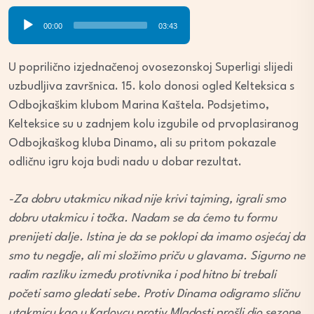
Audio
00:00
03:43
Player
U poprilično izjednačenoj ovosezonskoj Superligi slijedi
uzbudljiva završnica. 15. kolo donosi ogled Kelteksica s
Odbojkaškim klubom Marina Kaštela. Podsjetimo,
Kelteksice su u zadnjem kolu izgubile od prvoplasiranog
Odbojkaškog kluba Dinamo, ali su pritom pokazale
odličnu igru koja budi nadu u dobar rezultat.
-Za dobru utakmicu nikad nije krivi tajming, igrali smo
dobru utakmicu i točka. Nadam se da ćemo tu formu
prenijeti dalje. Istina je da se poklopi da imamo osjećaj da
smo tu negdje, ali mi složimo priču u glavama. Sigurno ne
radim razliku između protivnika i pod hitno bi trebali
početi samo gledati sebe. Protiv Dinama odigramo sličnu
utakmicu kao u Karlovcu protiv Mladosti prošli dio sezone,