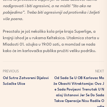
nadigravati i biti agresivni, a ne misliti “što ako ne
pobijedimo”. Treba biti agresivniji od protivnika i željeti
više poena.
Preostalo je još nekoliko kola prije kraja Superlige, a
krajnji ishod je u rukama Kelteksica. Utakmica starta u
Mladosti 01. ožujka u 19:00 sati, a momčad se nada
kako će im karlovačka publika pružiti veliku podršku.
PREVIOUS
NEXT
Od Sutra Zatvoreni Dijelovi
Od Sada Se U OB Karlovac Mo
Sušačke Ulice
Že Obaviti Vitrektomija: Ovo J
E Sada Povijesni Trenutak U N
Ašoj Ustanovi Jer Se Do Sada
Takve Operacije Nisu Radile O
Vdje