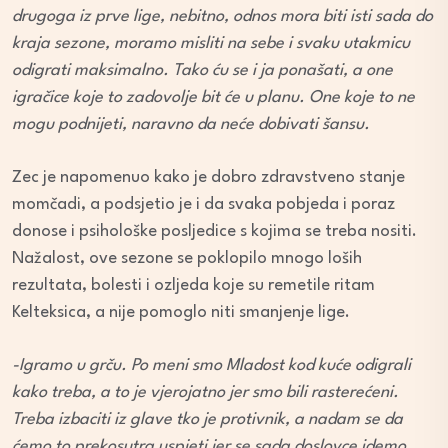
drugoga iz prve lige, nebitno, odnos mora biti isti sada do
kraja sezone, moramo misliti na sebe i svaku utakmicu
odigrati maksimalno. Tako ću se i ja ponašati, a one
igračice koje to zadovolje bit će u planu. One koje to ne
mogu podnijeti, naravno da neće dobivati šansu.
Zec je napomenuo kako je dobro zdravstveno stanje
momčadi, a podsjetio je i da svaka pobjeda i poraz
donose i psihološke posljedice s kojima se treba nositi.
Nažalost, ove sezone se poklopilo mnogo loših
rezultata, bolesti i ozljeda koje su remetile ritam
Kelteksica, a nije pomoglo niti smanjenje lige.
-Igramo u grču. Po meni smo Mladost kod kuće odigrali
kako treba, a to je vjerojatno jer smo bili rasterećeni.
Treba izbaciti iz glave tko je protivnik, a nadam se da
ćemo to prekosutra uspjeti jer se sada doslovce idemo