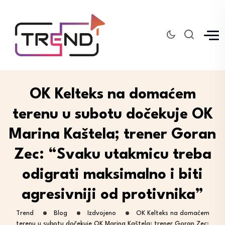
OK Kelteks na domaćem
terenu u subotu dočekuje OK
Marina Kaštela; trener Goran
Zec: “Svaku utakmicu treba
odigrati maksimalno i biti
agresivniji od protivnika”
Trend
Blog
Izdvojeno
OK Kelteks na domaćem
terenu u subotu dočekuje OK Marina Kaštela; trener Goran Zec: