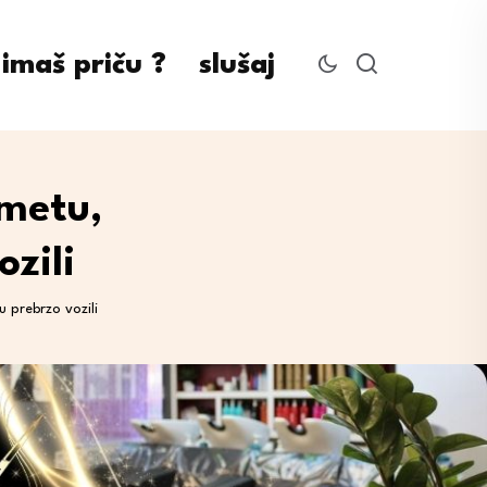
imaš priču ?
slušaj
ometu,
ozili
u prebrzo vozili