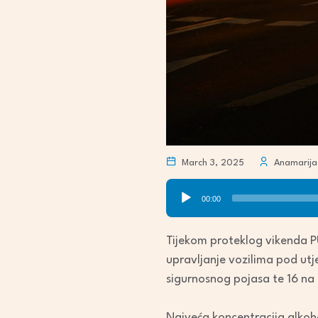
March 3, 2025
Anamarija
Audio
00:00
Player
Tijekom proteklog vikenda PU
upravljanje vozilima pod utj
sigurnosnog pojasa te 16 na 
Najveća koncentracija alkoh