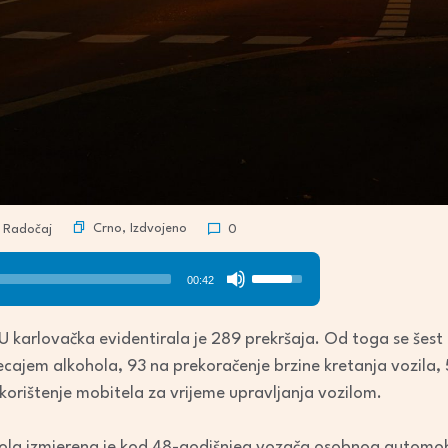
Crno
,
Izdvojeno
 Radočaj
0
Use
00:42
Up/Down
Arrow
 karlovačka evidentirala je 289 prekršaja. Od toga se šest
keys
ecajem alkohola, 93 na prekoračenje brzine kretanja vozila, 
to
korištenje mobitela za vrijeme upravljanja vozilom.
increase
or
ola izmjerena je kod 48-godišnjeg vozača osobnog automob