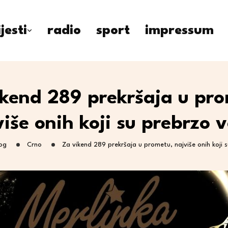
ijesti
radio
sport
impressum
kend 289 prekršaja u pr
iše onih koji su prebrzo v
og
Crno
Za vikend 289 prekršaja u prometu, najviše onih koji s