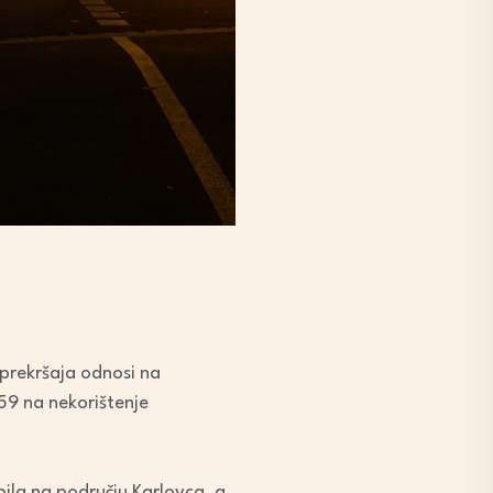
 prekršaja odnosi na
59 na nekorištenje
ila na području Karlovca, a