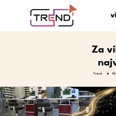
v
Za vi
najv
Trend
Bl