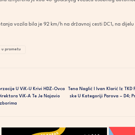
decrease
volume.
tanja vozila bila je 92 km/h na državnoj cesti DC1, na dijelu
i u prometu
rzacije U ViK-U Krivi HDZ-Ovca
Tena Naglić I Ivan Klarić Iz TKD
irektora ViK-A Te Je Najavio
Ske U Kategoriji Parova – D4; Pr
Izborima