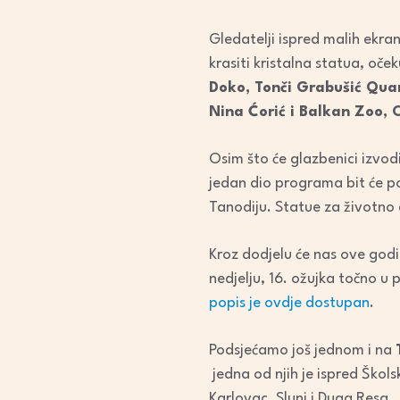
Gledatelji ispred malih ekrana
krasiti kristalna statua, oče
Doko, Tonči Grabušić Quar
Nina Ćorić i Balkan Zoo, 
Osim što će glazbenici izvod
jedan dio programa bit će po
Tanodiju. Statue za životno d
Kroz dodjelu će nas ove godin
nedjelju, 16. ožujka točno u
popis je ovdje dostupan
.
Podsjećamo još jednom i na
jedna od njih je ispred Škol
Karlovac, Slunj i Duga Resa.