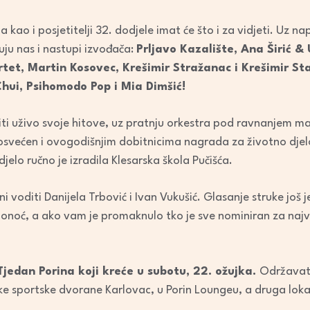
decrease
volume.
 kao i posjetitelji 32. dodjele imat će što i za vidjeti. Uz nap
kuju nas i nastupi izvođača:
Prljavo Kazalište, Ana Širić &
tet, Martin Kosovec, Krešimir Stražanac i Krešimir St
Chui, Psihomodo Pop i Mia Dimšić!
iti uživo svoje hitove, uz pratnju orkestra pod ravnanjem ma
svećen i ovogodišnjim dobitnicima nagrada za životno djelo 
jelo ručno je izradila Klesarska škola Pučišća.
i voditi Danijela Trbović i Ivan Vukušić. Glasanje struke još j
 ponoć, a ako vam je promaknulo tko je sve nominiran za naj
Tjedan Porina koji kreće u subotu, 22. ožujka.
Održavat 
ske sportske dvorane Karlovac, u Porin Loungeu, a druga loka