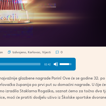
Izdvojeno
,
Karlovac
,
Vijesti
an
0
Use
02:42
Up/Down
Arrow
 najvažnije glazbene nagrade Porin! Ove će se godine 32. po 
keys
arlovačka županija po prvi put su domaćini nagrade. U čije će
to
učno izradila Staklarna Rogaška, saznat ćemo za točno dva tje
increase
znice, moći će pratiti dodjelu uživo iz Školske sportske dvora
or