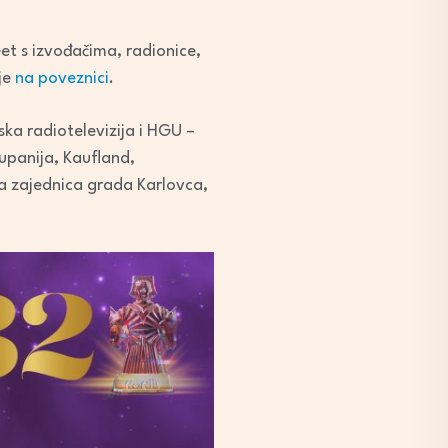
et s izvođačima, radionice,
je
na poveznici
.
ka radiotelevizija i HGU –
upanija, Kaufland,
čka zajednica grada Karlovca,