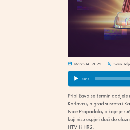
March 14, 2025
Sven Tolj
Audio
00:00
Player
Približava se termin dodjele
Karlovcu, a grad susreta i K
Ivice Propadala, a koje je r
koji nisu uspjeli doći do ula
HTV 1 i HR2.