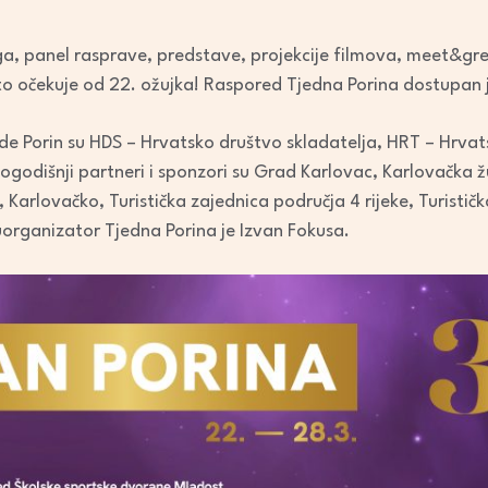
iga, panel rasprave, predstave, projekcije filmova, meet&gre
to očekuje od 22. ožujka! Raspored Tjedna Porina dostupan 
de Porin su HDS – Hrvatsko društvo skladatelja, HRT – Hrvats
godišnji partneri i sponzori su Grad Karlovac, Karlovačka ž
, Karlovačko, Turistička zajednica područja 4 rijeke, Turisti
uorganizator Tjedna Porina je Izvan Fokusa.