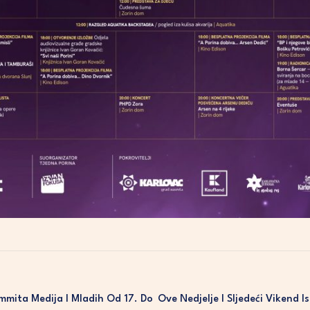
mita Medija I Mladih Od 17. Do
Ove Nedjelje I Sljedeći Vikend Is