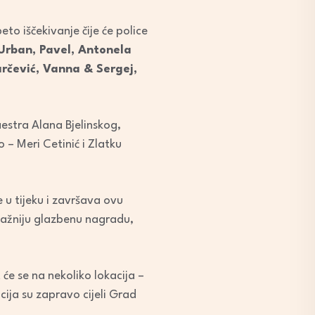
eto iščekivanje čije će police
 Urban, Pavel, Antonela
arčević, Vanna & Sergej,
estra Alana Bjelinskog,
– Meri Cetinić i Zlatku
e u tijeku i završava ovu
važniju glazbenu nagradu,
će se na nekoliko lokacija –
cija su zapravo cijeli Grad