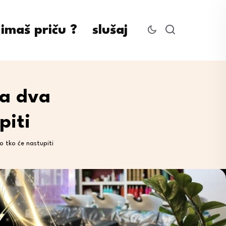
imaš priču ?
slušaj
za dva
piti
o tko će nastupiti