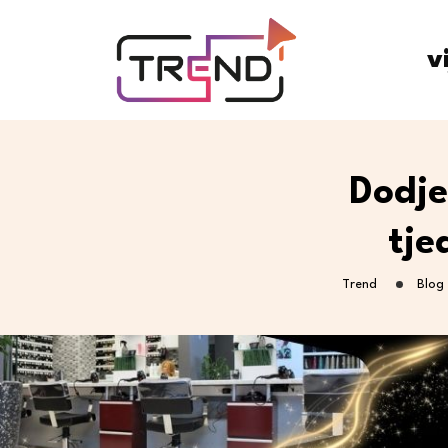
v
Dodje
tje
Trend
Blog