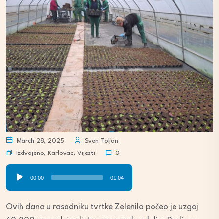
March 28, 2025
Sven Toljan
Izdvojeno
,
Karlovac
,
Vijesti
0
Audio
00:00
01:04
Player
Ovih dana u rasadniku tvrtke Zelenilo počeo je uzgoj