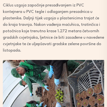
Ciklus uzgoja započinje presađivanjem iz PVC
kontejnera u PVC tegle i odlaganjem presadnica u
plastenike. Daljnji tijek uzgoja u plastenicima trajat će
do kraja travnja. Nakon vađenja maćuhica, tratinčica i
potočnica koje trenutno krase 1.272 metara četvornih
gradskih cvjetnjaka, ljetnice će biti zasađene u navedene
cvjetnjake te će uljepšavati gradske zelene površine do
listopada.