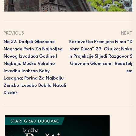
PREVIOUS
NEXT
Na 32. Dodjeli Glazbene
Karlovačka Premijera Filma “D
Nagrade Porin Za Najboljeg
Obra Djeca” 29. Ožujka; Nako
Novog Izvođača Godine I
N Projekcije Slijedi Razgovor S
Najbolju Mušku Vokalnu
Glavnom Glumicom I Redatelj
Izvedbu Izabran Baby
Em
Lasagna; Porina Za Najbolju
Žensku Izvedbu Dobila Natali
Dizdar