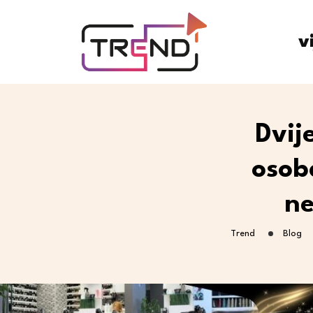
v
Dvij
osob
ne
Trend
Blog