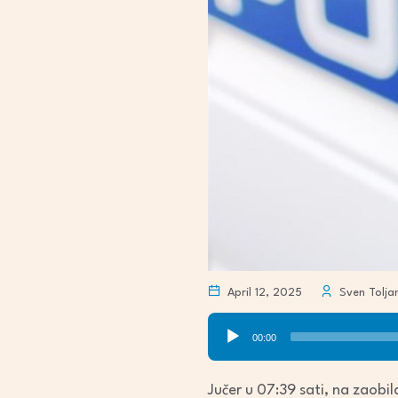
April 12, 2025
Sven Tolja
Audio
00:00
Player
Jučer u 07:39 sati, na zaobi