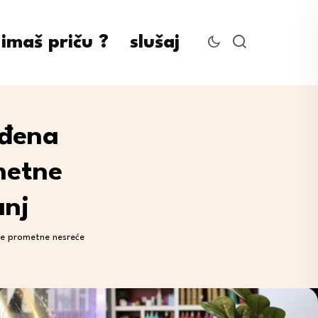
imaš priču ?
slušaj
eđena
metne
anj
nje prometne nesreće