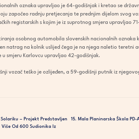
keys
onalnih oznaka upravljao je 64-godišnjak i kretao se držav
to
oju započeo radnju pretjecanja te prednjim dijelom svog vozil
increase
ih registarskih s kojim je iz suprotnog smjera upravljao 71
or
decrease
tiranja osobnog automobila slovenskih nacionalnih oznaka ko
volume.
 natrag na kolnik uslijed čega je na njega naletio teretni
je u smjeru Karlovcu upravljao 42-godišnjak.
ji vozač teško je ozlijeđen, a 59-godišnji putnik iz njegovog
 Solariku – Projekt Predstavljen
15. Mala Planinarska Škola PD-
d Više Od 600 Sudionika Iz