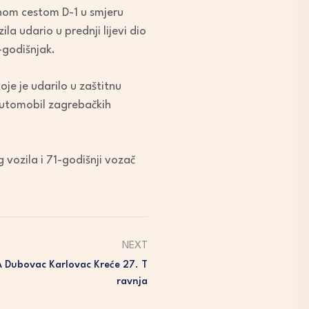
nom cestom D-1 u smjeru
a udario u prednji lijevi dio
-godišnjak.
je je udarilo u zaštitnu
 automobil zagrebačkih
 vozila i 71-godišnji vozač
NEXT
A Dubovac Karlovac Kreće 27. T
Ravnja