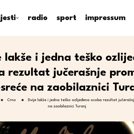
ijesti
radio
sport
impressum
e lakše i jedna teško ozlij
a rezultat jučerašnje pro
sreće na zaobilaznici Tur
Crno
Dvije lakše i jedna teško ozlijeđena osoba rezultat jučeraš
na zaobilaznici Turanj