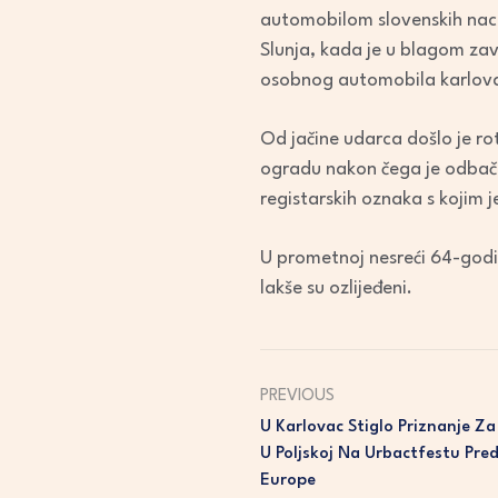
automobilom slovenskih naci
Slunja, kada je u blagom zav
osobnog automobila karlovačk
Od jačine udarca došlo je ro
ogradu nakon čega je odbačen
registarskih oznaka s kojim 
U prometnoj nesreći 64-godišn
lakše su ozlijeđeni.
PREVIOUS
U Karlovac Stiglo Priznanje Za
U Poljskoj Na Urbactfestu Pre
Europe