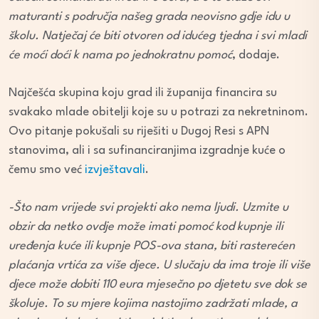
maturanti s područja našeg grada neovisno gdje idu u
školu. Natječaj će biti otvoren od idućeg tjedna i svi mladi
će moći doći k nama po jednokratnu pomoć
, dodaje.
Najčešća skupina koju grad ili županija financira su
svakako mlade obitelji koje su u potrazi za nekretninom.
Ovo pitanje pokušali su riješiti u Dugoj Resi s APN
stanovima, ali i sa sufinanciranjima izgradnje kuće o
čemu smo već
izvještavali
.
-Što nam vrijede svi projekti ako nema ljudi. Uzmite u
obzir da netko ovdje može imati pomoć kod kupnje ili
uređenja kuće ili kupnje POS-ova stana, biti rasterećen
plaćanja vrtića za više djece. U slučaju da ima troje ili više
djece može dobiti 110 eura mjesečno po djetetu sve dok se
školuje. To su mjere kojima nastojimo zadržati mlade, a