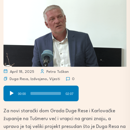
April 18, 2025
Petra Tuškan
Duga Resa
,
Izdvojeno
,
Vijesti
0
Audio
00:00
02:07
Player
Za novi starački dom Grada Duge Rese i Karlovačke
županije na Tušmeru već i vrapci na grani znaju, a
upravo je taj veliki projekt presudan što je Duga Resa na