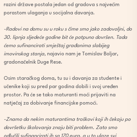
razini države postala jedan od gradova s najvećim
porastom ulaganja u socijalna davanja.
-Radovi na domu su u roku s čime smo jako zadovoljni, do
30. lipnja sljedeće godine bit će potpuno dovršen. Tada
ćemo sufinancirati smještaj građanima slabijeg
imovinskog stanja,
najavio nam je Tomislav Boljar,
gradonačelnik Duge Rese.
Osim staračkog doma, tu su i davanja za studente i
učenike koji su pred par godina dobili i svoj uređen
prostor. Pa će se tako maturanti moći prijaviti na
natječaj za dobivanje financijske pomoći.
-Znamo da nekim maturantima troškovi koji ih čekaju po
dovršetku školovanja znaju biti problem. Zato smo
odlučili sufinancirati ih sa 170 eura, a u to ulaze svi