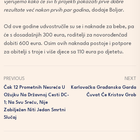
vjerujemo kako će svi ti projekti pokazati prve dobre
rezultate već nakon prvih par godina
, dodaje Boljar.
Od ove godine udvostručile su se i naknade za bebe, pa
će s dosadašnjih 300 eura, roditelji za novorođenčad
dobiti 600 eura. Osim ovih naknada postoje i potpore
za obitelji s troje i više djece sa 110 eura po djetetu.
PREVIOUS
NEXT
Čak 12 Prometnih Nesreća U
Karlovačka Građanska Garda
Ožujku Na Državnoj Cesti DC-
Čuvat Će Kristov Grob
1; Na Svu Sreću, Nije
Zabilježen Niti Jedan Smrtni
Slučaj