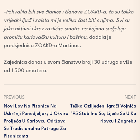
-Pohvalila bih sve članice i članove ZOAKD-a, to su toliko
vrijedni ljudi i zaista mi je velika čast biti s njima. Svi su
jako aktivni i kroz različite smotre na kojima sudjeluju
promiču karlovačku kulturu i baštinu,
dodala je
predsjednica ZOAKD-a Martinac.
Zajednica danas u svom članstvu broji 30 udruga s više
od 1 500 amatera.
PREVIOUS
NEXT
Novi Lov Na Pisanice Na
Teško Ozlijeđeni Igrači Vojnića
Uskršnji Ponedjeljak; U Okviru
’95 Stabilno Su; Liječe Se U Ka
Proljeća U Karlovcu Održava
Rlovcu I Zagrebu
Se Tradicionalna Potraga Za
Pisanicama