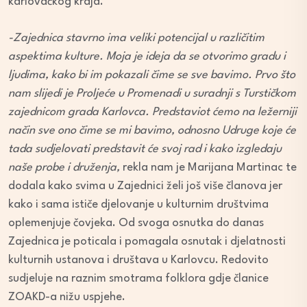
karlovačkog kraja.
-Zajednica stavrno ima veliki potencijal u različitim
aspektima kulture. Moja je ideja da se otvorimo gradu i
ljudima, kako bi im pokazali čime se sve bavimo. Prvo što
nam slijedi je Proljeće u Promenadi u suradnji s Turstičkom
zajednicom grada Karlovca. Predstaviot ćemo na ležerniji
način sve ono čime se mi bavimo, odnosno Udruge koje će
tada sudjelovati predstavit će svoj rad i kako izgledaju
naše probe i druženja,
rekla nam je Marijana Martinac te
dodala kako svima u Zajednici želi još više članova jer
kako i sama ističe djelovanje u kulturnim društvima
oplemenjuje čovjeka. Od svoga osnutka do danas
Zajednica je poticala i pomagala osnutak i djelatnosti
kulturnih ustanova i društava u Karlovcu. Redovito
sudjeluje na raznim smotrama folklora gdje članice
ZOAKD-a nižu uspjehe.