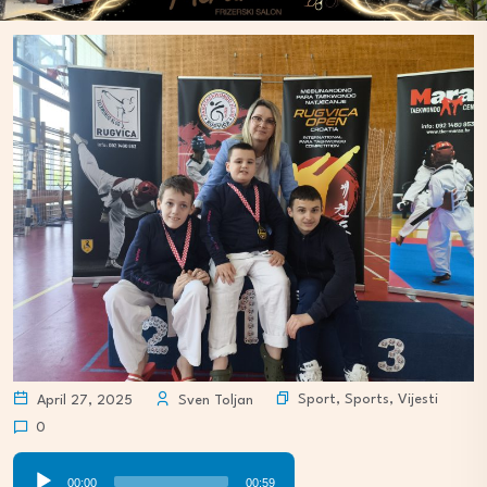
Sport
,
Sports
,
Vijesti
April 27, 2025
Sven Toljan
0
Audio
00:00
00:59