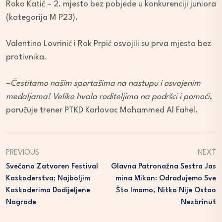
Roko Katić – 2. mjesto bez pobjede u konkurenciji juniora
(kategorija M P23).
Valentino Lovrinić i Rok Prpić osvojili su prva mjesta bez
protivnika.
–
Čestitamo našim sportašima na nastupu i osvojenim
medaljama! Veliko hvala roditeljima na podršci i pomoći
,
poručuje trener PTKD Karlovac Mohammed Al Fahel.
PREVIOUS
NEXT
Svečano Zatvoren Festival
Glavna Patronažna Sestra Jas
Kaskaderstva; Najboljim
Mina Mikan: Odrađujemo Sve
Kaskaderima Dodijeljene
Što Imamo, Nitko Nije Ostao
Nagrade
Nezbrinut