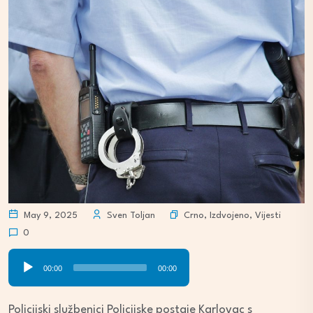
Crno
,
Izdvojeno
,
Vijesti
May 9, 2025
Sven Toljan
0
Audio
00:00
00:00
Player
Policijski službenici Policijske postaje Karlovac s