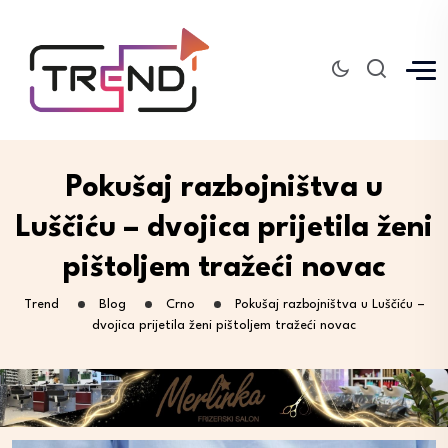
Pokušaj razbojništva u
Luščiću – dvojica prijetila ženi
pištoljem tražeći novac
Trend
Blog
Crno
Pokušaj razbojništva u Luščiću –
dvojica prijetila ženi pištoljem tražeći novac