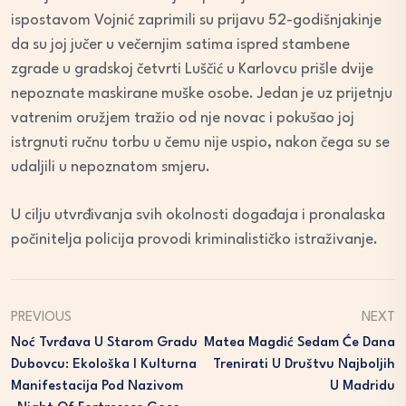
ispostavom Vojnić zaprimili su prijavu 52-godišnjakinje
da su joj jučer u večernjim satima ispred stambene
zgrade u gradskoj četvrti Luščić u Karlovcu prišle dvije
nepoznate maskirane muške osobe. Jedan je uz prijetnju
vatrenim oružjem tražio od nje novac i pokušao joj
istrgnuti ručnu torbu u čemu nije uspio, nakon čega su se
udaljili u nepoznatom smjeru.
U cilju utvrđivanja svih okolnosti događaja i pronalaska
počinitelja policija provodi kriminalističko istraživanje.
PREVIOUS
NEXT
Noć Tvrđava U Starom Gradu
Matea Magdić Sedam Će Dana
Dubovcu: Ekološka I Kulturna
Trenirati U Društvu Najboljih
Manifestacija Pod Nazivom
U Madridu