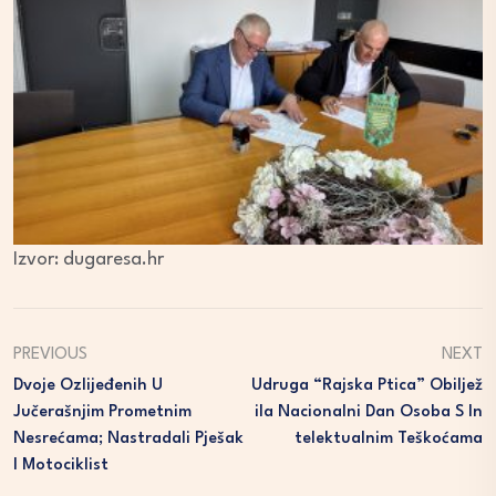
Izvor: dugaresa.hr
PREVIOUS
NEXT
Dvoje Ozlijeđenih U
Udruga “Rajska Ptica” Obiljež
Jučerašnjim Prometnim
Ila Nacionalni Dan Osoba S In
Nesrećama; Nastradali Pješak
Telektualnim Teškoćama
I Motociklist