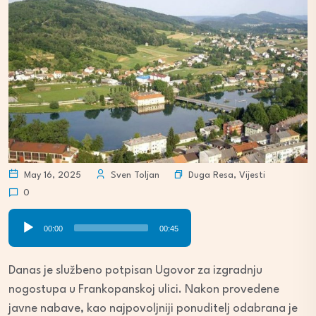
Duga Resa
,
Vijesti
May 16, 2025
Sven Toljan
0
Audio
00:00
00:45
Player
Danas je službeno potpisan Ugovor za izgradnju
nogostupa u Frankopanskoj ulici. Nakon provedene
javne nabave, kao najpovoljniji ponuditelj odabrana je