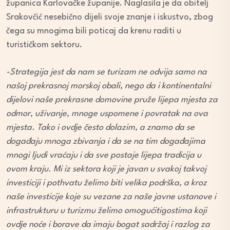
županica Karlovačke županije. Naglasila je da obitelj
Srakovčić nesebično dijeli svoje znanje i iskustvo, zbog
čega su mnogima bili poticaj da krenu raditi u
turističkom sektoru.
-Strategija jest da nam se turizam ne odvija samo na
našoj prekrasnoj morskoj obali, nego da i kontinentalni
dijelovi naše prekrasne domovine pruže lijepa mjesta za
odmor, uživanje, mnoge uspomene i povratak na ova
mjesta. Tako i ovdje često dolazim, a znamo da se
događaju mnoga zbivanja i da se na tim događajima
mnogi ljudi vraćaju i da sve postaje lijepa tradicija u
ovom kraju. Mi iz sektora koji je javan u svakoj takvoj
investiciji i pothvatu želimo biti velika podrška, a kroz
naše investicije koje su vezane za naše javne ustanove i
infrastrukturu u turizmu želimo omogućitigostima koji
ovdje noće i borave da imaju bogat sadržaj i razlog za