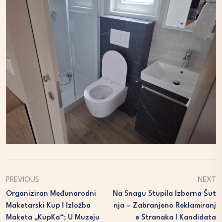
PREVIOUS
NEXT
Organiziran Međunarodni
Na Snagu Stupila Izborna Šut
Maketarski Kup I Izložba
Nja – Zabranjeno Reklamiranj
Maketa „KupKa“; U Muzeju
E Stranaka I Kandidata