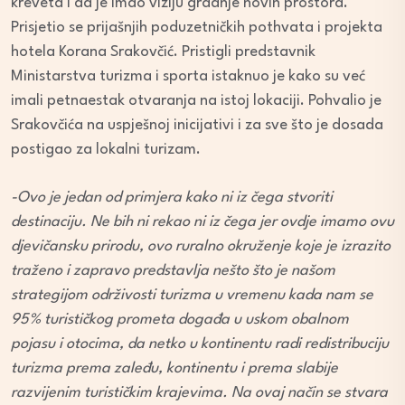
kreveta i da je imao viziju gradnje novih prostora.
Prisjetio se prijašnjih poduzetničkih pothvata i projekta
hotela Korana Srakovčić. Pristigli predstavnik
Ministarstva turizma i sporta istaknuo je kako su već
imali petnaestak otvaranja na istoj lokaciji. Pohvalio je
Srakovčića na uspješnoj inicijativi i za sve što je dosada
postigao za lokalni turizam.
-Ovo je jedan od primjera kako ni iz čega stvoriti
destinaciju. Ne bih ni rekao ni iz čega jer ovdje imamo ovu
djevičansku prirodu, ovo ruralno okruženje koje je izrazito
traženo i zapravo predstavlja nešto što je našom
strategijom održivosti turizma u vremenu kada nam se
95% turističkog prometa događa u uskom obalnom
pojasu i otocima, da netko u kontinentu radi redistribuciju
turizma prema zaleđu, kontinentu i prema slabije
razvijenim turističkim krajevima. Na ovaj način se stvara