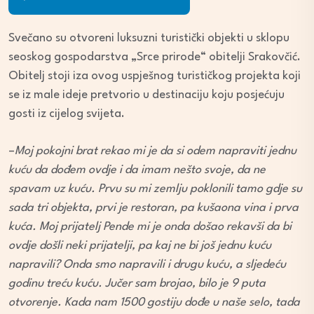
Player
Svečano su otvoreni luksuzni turistički objekti u sklopu
seoskog gospodarstva „Srce prirode“ obitelji Srakovčić.
Obitelj stoji iza ovog uspješnog turističkog projekta koji
se iz male ideje pretvorio u destinaciju koju posjećuju
gosti iz cijelog svijeta.
–
Moj pokojni brat rekao mi je da si odem napraviti jednu
kuću da dođem ovdje i da imam nešto svoje, da ne
spavam uz kuću. Prvu su mi zemlju poklonili tamo gdje su
sada tri objekta, prvi je restoran, pa kušaona vina i prva
kuća. Moj prijatelj Pende mi je onda došao rekavši da bi
ovdje došli neki prijatelji, pa kaj ne bi još jednu kuću
napravili? Onda smo napravili i drugu kuću, a sljedeću
godinu treću kuću. Jučer sam brojao, bilo je 9 puta
otvorenje. Kada nam 1500 gostiju dođe u naše selo, tada