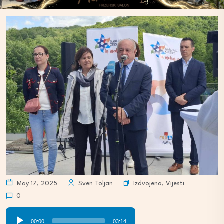
Izdvojeno
,
Vijesti
May 17, 2025
Sven Toljan
0
Audio
00:00
03:14