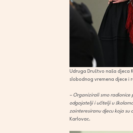
Udruga Društvo naša djeca Ka
slobodnog vremena djece i ro
– Organizirali smo radionice p
odgajatelji i učitelji u škola
zainteresiranu djecu koja su 
Karlovac.