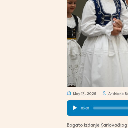
May 17, 2025
Andriana Ba
Audio
00:00
Player
Bogato izdanje Karlovačkog v