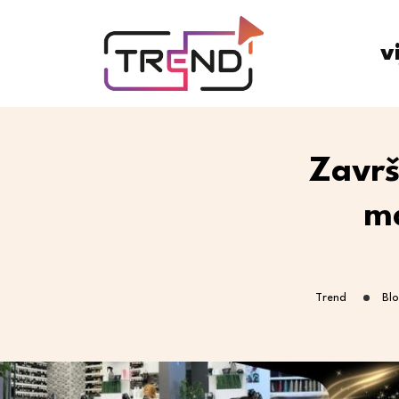
v
Završ
ma
Trend
Bl