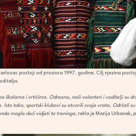
rlovac postoji od prosinca 1997. godine. Cilj njezina postoj
ditelja.
o školama i vrtićima. Odnosno, naši volonteri i voditelji su drž
ma. Isto tako, sportski klubovi su otvorili svoja vrata. Održali 
onda mogla doći vidjeti te treninge,
rekla je Marija Urbanek,