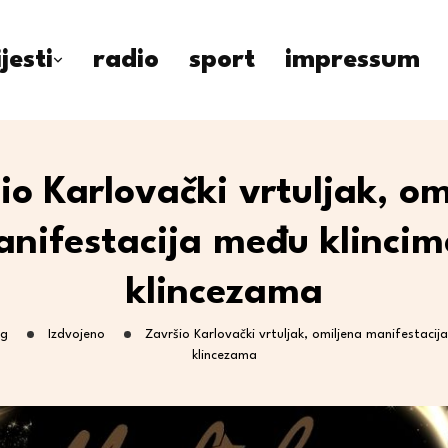
ijesti
radio
sport
impressum
io Karlovački vrtuljak, om
nifestacija među klincim
klincezama
og
Izdvojeno
Završio Karlovački vrtuljak, omiljena manifestacija
klincezama