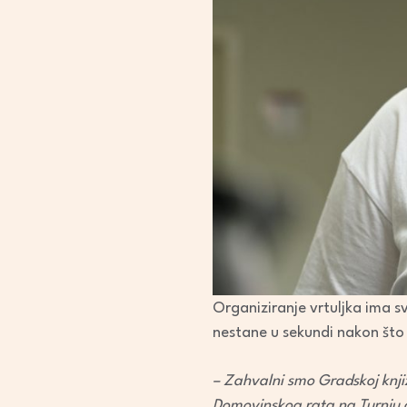
Organiziranje vrtuljka ima sv
nestane u sekundi nakon što 
– Zahvalni smo Gradskoj knjiž
Domovinskog rata na Turnju g