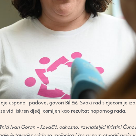
oje uspone i padove, govori Biličić. Svaki rad s djecom je iz
se vidi iskren dječji osmijeh kao rezultat napornog rada.
nici Ivan Goran – Kovačić, odnosno, ravnateljici Kristini Čun
dje je također održana radionica i što su nam otvorili svoja 