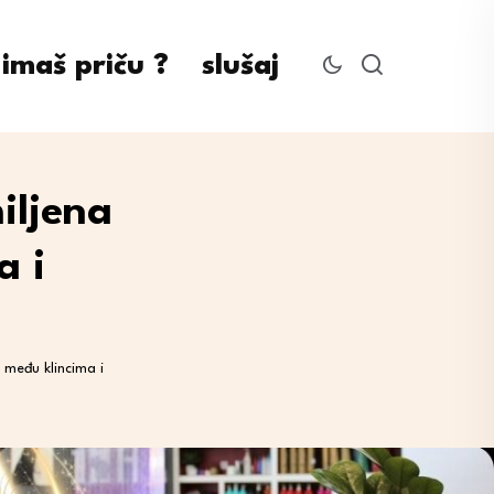
imaš priču ?
slušaj
iljena
a i
 među klincima i