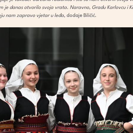
am je danas otvorilo svoja vrata. Naravno, Gradu Karlovcu i K
ju nam zapravo vjetar u leđa,
dodaje Biličić.