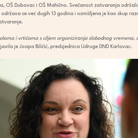
keys
, OŠ Dubovac i OŠ Mahično. Svečanost zatvaranja održala se
to
održava se već dugih 13 godina i osmišljena je kao skup ra
increase
atvaranje.
or
decrease
lama i vrtićama s ciljem organiziranja slobodnog vremena, 
volume.
izjavila je Josipa Biličić, predsjednica Udruge DND Karlovac.