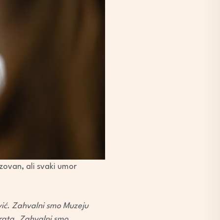
azovan, ali svaki umor
ović. Zahvalni smo Muzeju
vrata. Zahvalni smo