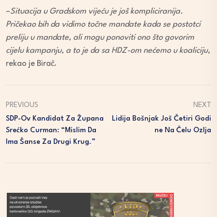
–
Situacija u Gradskom vijeću je još kompliciranija.
Pričekao bih da vidimo točne mandate kada se postotci
preliju u mandate, ali mogu ponoviti ono što govorim
cijelu kampanju, a to je da sa HDZ-om nećemo u koaliciju,
rekao je Birač.
PREVIOUS
NEXT
SDP-Ov Kandidat Za Župana
Lidija Bošnjak Još Četiri Godi
Srećko Curman: “Mislim Da
Ne Na Čelu Ozlja
Ima Šanse Za Drugi Krug.”