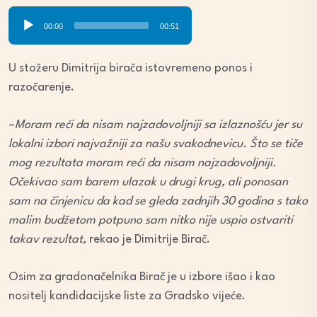
Audio
00:00
00:51
Player
U stožeru Dimitrija birača istovremeno ponos i
razočarenje.
–
Moram reći da nisam najzadovoljniji sa izlaznošću jer su
lokalni izbori najvažniji za našu svakodnevicu. Što se tiče
mog rezultata moram reći da nisam najzadovoljniji.
Očekivao sam barem ulazak u drugi krug, ali ponosan
sam na činjenicu da kad se gleda zadnjih 30 godina s tako
malim budžetom potpuno sam nitko nije uspio ostvariti
takav rezultat,
rekao je Dimitrije Birač.
Osim za gradonačelnika Birač je u izbore išao i kao
nositelj kandidacijske liste za Gradsko vijeće.