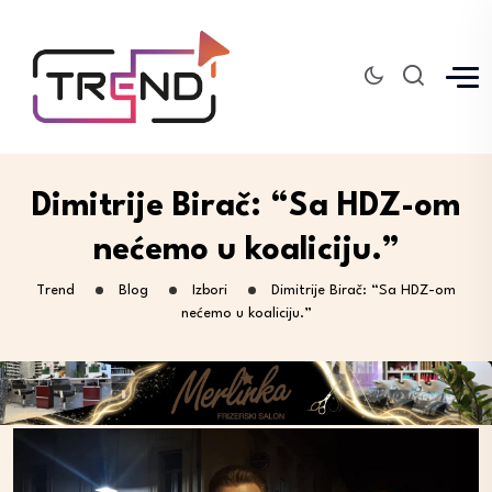
Dimitrije Birač: “Sa HDZ-om
nećemo u koaliciju.”
Trend
Blog
Izbori
Dimitrije Birač: “Sa HDZ-om
nećemo u koaliciju.”