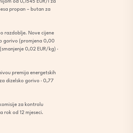
mijom od 0,1545 EUR/l za
mjesa propan – butan za
no razdoblje. Nove cijene
sko gorivo (promjena 0,00
e (smanjenje 0,02 EUR/kg) ·
nivou premija energetskih
 za dizelsko gorivo · 0,77
komisije za kontrolu
 rok od 12 mjeseci.