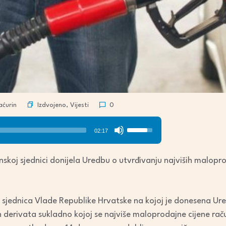
Izdvojeno
,
Vijesti
ćurin
0
Use
02:17
Up/Down
Arrow
nskoj sjednici donijela Uredbu o utvrđivanju najviših malopro
keys
to
increase
sjednica Vlade Republike Hrvatske na kojoj je donesena Ure
or
 derivata sukladno kojoj se najviše maloprodajne cijene ra
decrease