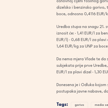
osnovnoj cijeni fosilnog go
dizelsko i benzinsko gorivo,
boce, odnosno 0,4116 EUR/kg
Uredba stupa na snagu 21. sv
iznosit će: · 1,41 EUR/l za 
EUR/l) · 0,68 EUR/l za plavi
1,64 EUR/kg za UNP za boce
Da nema mjera Vlade te da s
subjekata prije prve Uredbe, 
EUR/l za plavi dizel · 1,30 
Donesena je i Odluka kojom s
postupaka javne nabave, do 
Tags:
gorivo
media se