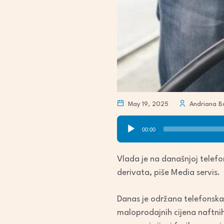
May 19, 2025
Andriana Ba
Audio
00:00
Player
Vlada je na današnjoj telefo
derivata, piše Media servis.
Danas je održana telefonska 
maloprodajnih cijena naftnih