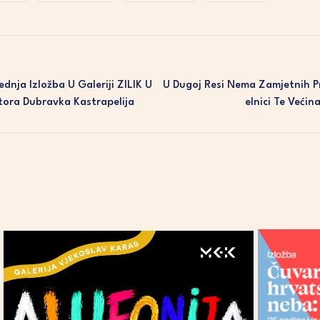
dnja Izložba U Galeriji ZILIK U
U Dugoj Resi Nema Zamjetnih P
utora Dubravka Kastrapelija
Elnici Te Većin