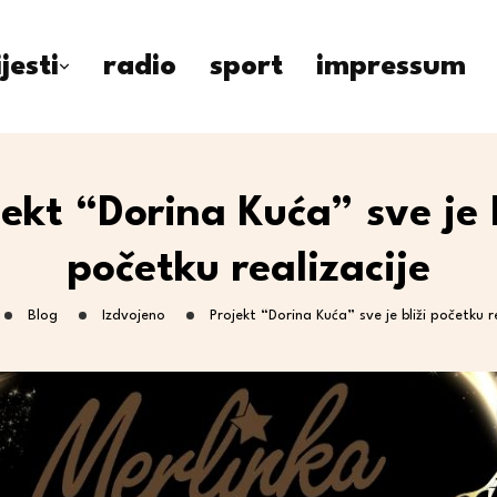
ijesti
radio
sport
impressum
jekt “Dorina Kuća” sve je b
početku realizacije
Blog
Izdvojeno
Projekt “Dorina Kuća” sve je bliži početku re