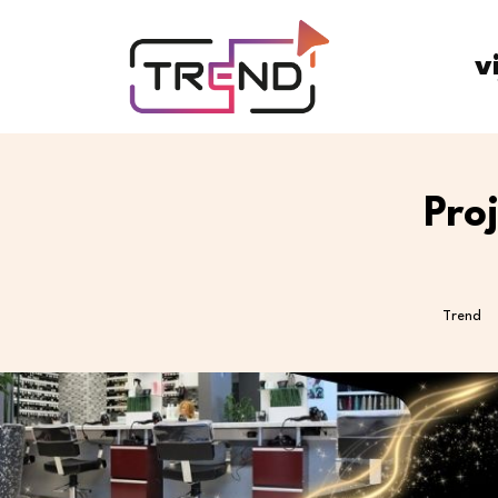
v
Pro
Trend