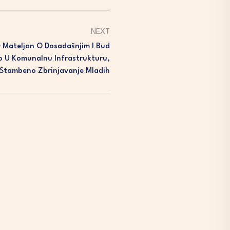
NEXT
 Mateljan O Dosadašnjim I Bud
o U Komunalnu Infrastrukturu,
I Stambeno Zbrinjavanje Mladih