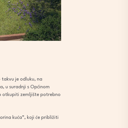
 takvu je odluku, na
va, u suradnji s Općinom
 otkupiti zemljište potrebno
ina kuća”, koji će približiti