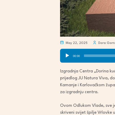
May 22, 2025
Dora Gorn
Audio
00:00
Player
Izgradnja Centra „Dorina kuć
prijedlog JU Natura Viva, do
Kamanje i Karlovačkom župani
za izgradnju centra.
Ovom Odlukom Vlade, sve je bl
skriveni svijet špilje Vrlovk