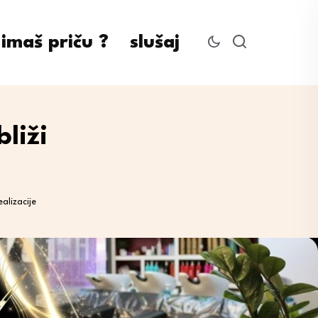
imaš priču ?
slušaj
liži
alizacije