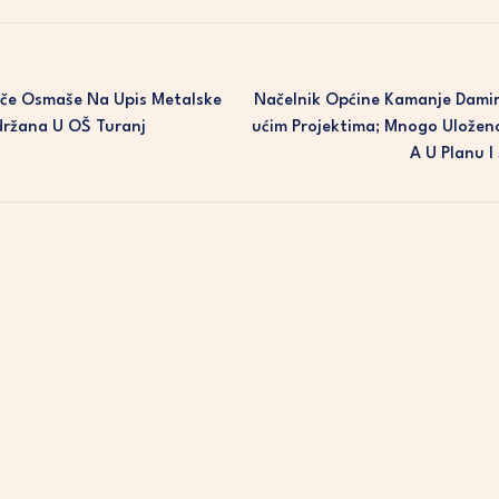
iče Osmaše Na Upis Metalske
Načelnik Općine Kamanje Damir
držana U OŠ Turanj
Ućim Projektima; Mnogo Uložen
A U Planu 