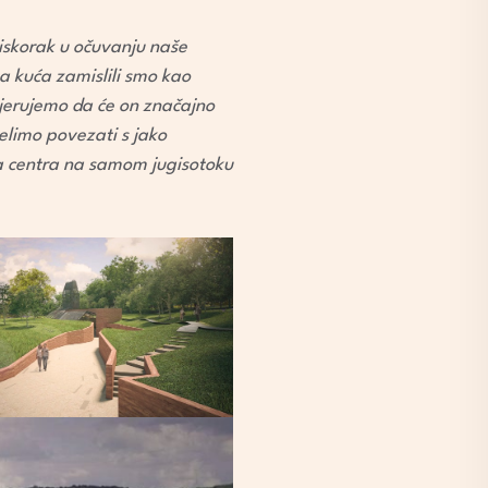
i iskorak u očuvanju naše
a kuća zamislili smo kao
vjerujemo da će on značajno
elimo povezati s jako
a centra na samom jugisotoku