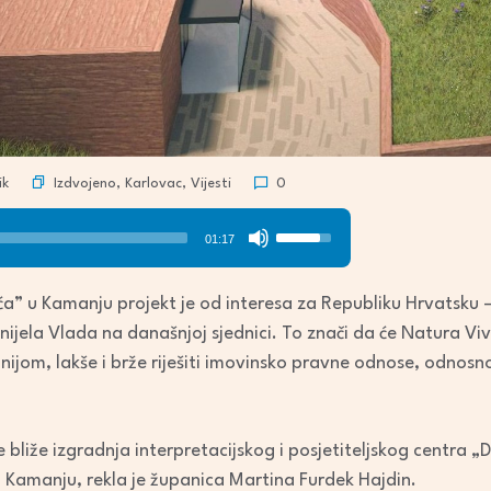
Izdvojeno
,
Karlovac
,
Vijesti
ik
0
Use
01:17
Up/Down
Arrow
a” u Kamanju projekt je od interesa za Republiku Hrvatsku –
keys
nijela Vlada na današnjoj sjednici. To znači da će Natura Vi
to
jom, lakše i brže riješiti imovinsko pravne odnose, odnosno
increase
or
decrease
iže izgradnja interpretacijskog i posjetiteljskog centra „Dor
volume.
e u Kamanju, rekla je županica Martina Furdek Hajdin.