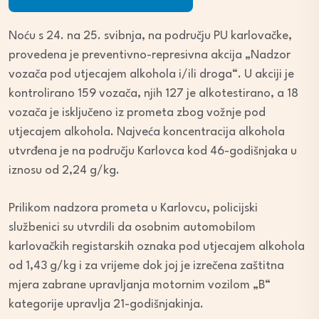
Player
Noću s 24. na 25. svibnja, na području PU karlovačke,
provedena je preventivno-represivna akcija „Nadzor
vozača pod utjecajem alkohola i/ili droga“. U akciji je
kontrolirano 159 vozača, njih 127 je alkotestirano, a 18
vozača je isključeno iz prometa zbog vožnje pod
utjecajem alkohola. Najveća koncentracija alkohola
utvrđena je na području Karlovca kod 46-godišnjaka u
iznosu od 2,24 g/kg.
Prilikom nadzora prometa u Karlovcu, policijski
službenici su utvrdili da osobnim automobilom
karlovačkih registarskih oznaka pod utjecajem alkohola
od 1,43 g/kg i za vrijeme dok joj je izrečena zaštitna
mjera zabrane upravljanja motornim vozilom „B“
kategorije upravlja 21-godišnjakinja.