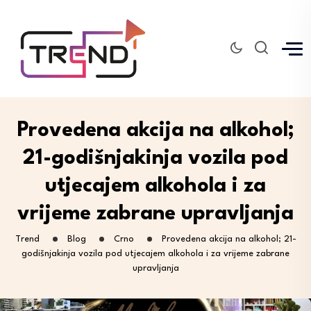
Provedena akcija na alkohol;
21-godišnjakinja vozila pod
utjecajem alkohola i za
vrijeme zabrane upravljanja
Trend
Blog
Crno
Provedena akcija na alkohol; 21-
godišnjakinja vozila pod utjecajem alkohola i za vrijeme zabrane
upravljanja