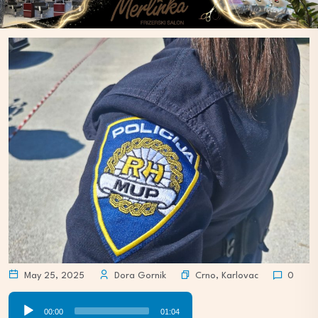
Crno
,
Karlovac
May 25, 2025
Dora Gornik
0
Audio
00:00
01:04